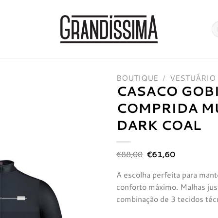
Pe
po
BOUTIQUE
/
VESTUÁRIO
CASACO GOB
COMPRIDA M
DARK COAL
O
O
€
88,00
€
61,60
preço
preço
original
atual
A escolha perfeita para mante
era:
é:
€88,00.
€61,60.
conforto máximo. Malhas ju
Adicionar
à lista de
combinação de 3 tecidos téc
desejos