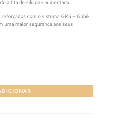
do à fita de silicone aumentada.
os reforçados com o sistema GRS – Gobik
m uma maior segurança aos seus
GOBIK MANGA COMPRIDA MULHER COBBLE DARK COAL
ADICIONAR