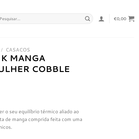
squisar
€
0,00
r:
/
CASACOS
IK MANGA
ULHER COBBLE
r o seu equilíbrio térmico aliado ao
sta de manga comprida feita com uma
nicos.