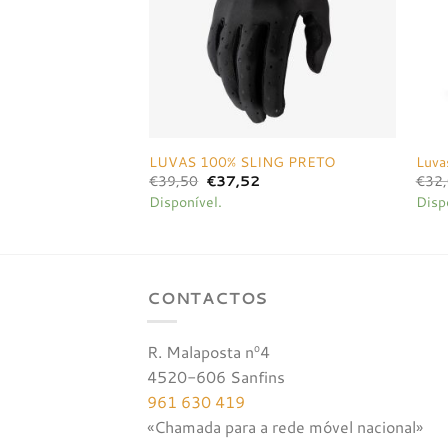
LUVAS 100% SLING PRETO
Luva
O
O
€
39,50
€
37,52
€
32
preço
preço
Disponível.
Disp
original
atual
era:
é:
€39,50.
€37,52.
CONTACTOS
R. Malaposta nº4
4520-606 Sanfins
961 630 419
«Chamada para a rede móvel nacional»