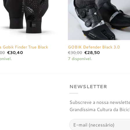
s Gobik Finder True Black
GOBIK Defender Black 3.0
O
O
O
O
,00
€
30,40
€
30,00
€
28,50
preço
preço
preço
preço
onível.
7 disponível.
original
atual
original
atual
era:
é:
era:
é:
€32,00.
€30,40.
€30,00.
€28,50.
NEWSLETTER
Subscreve a nossa newsletter
Grandíssima Cultura da Bicic