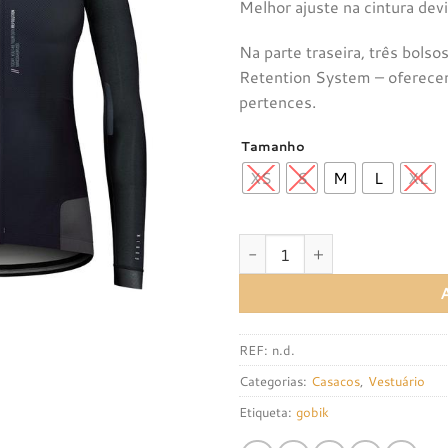
Melhor ajuste na cintura devi
Na parte traseira, três bols
Retention System – oferece
pertences.
Tamanho
XS
S
M
L
XL
Quantidade de CASACO 
REF:
n.d.
Categorias:
Casacos
,
Vestuário
Etiqueta:
gobik