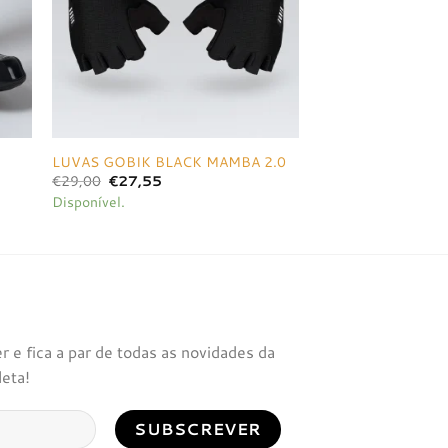
LUVAS GOBIK BLACK MAMBA 2.0
O
O
€
29,00
€
27,55
preço
preço
Disponível.
original
atual
era:
é:
€29,00.
€27,55.
 e fica a par de todas as novidades da
leta!