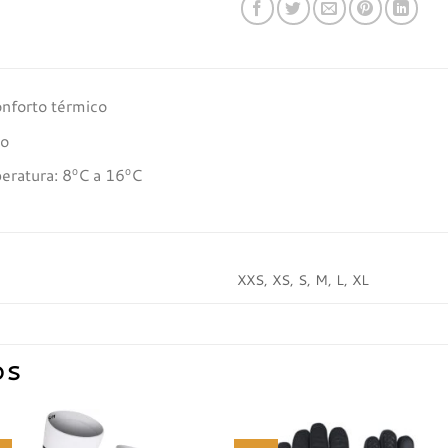
onforto térmico
to
eratura: 8ºC a 16ºC
XXS, XS, S, M, L, XL
OS