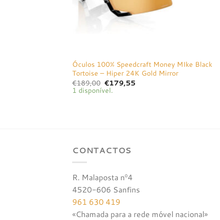
Óculos 100% Speedcraft Money MIke Black
Tortoise – Hiper 24K Gold Mirror
O
O
€
189,00
€
179,55
preço
preço
1 disponível.
original
atual
era:
é:
€189,00.
€179,55.
CONTACTOS
R. Malaposta nº4
4520-606 Sanfins
961 630 419
«Chamada para a rede móvel nacional»