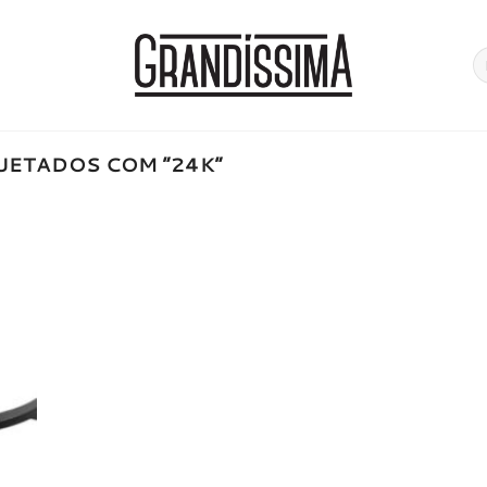
Pe
po
ETADOS COM “24K”
onar
a de
jos