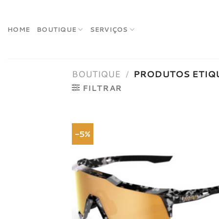
Skip
to
content
HOME
BOUTIQUE
SERVIÇOS
BOUTIQUE
/
PRODUTOS ETIQU
FILTRAR
-5%
Adici
à list
dese