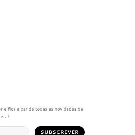
 e fica a par de todas as novidades da
leta!