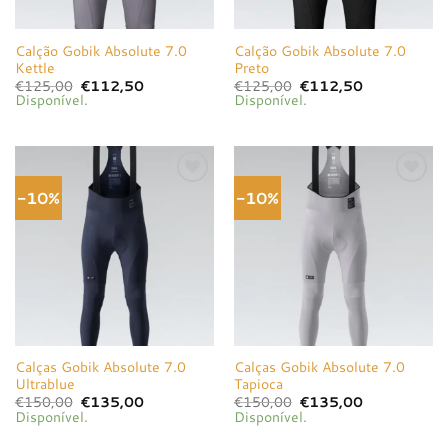
Calção Gobik Absolute 7.0
Calção Gobik Absolute 7.0
Kettle
Preto
O
O
O
O
€
125,00
€
112,50
€
125,00
€
112,50
preço
preço
preço
preço
Disponível.
Disponível.
original
atual
original
atual
era:
é:
era:
é:
€125,00.
€112,50.
€125,00.
€112,50.
-10%
-10%
Adicionar
Adicionar
à lista de
à lista de
desejos
desejos
Calças Gobik Absolute 7.0
Calças Gobik Absolute 7.0
Ultrablue
Tapioca
O
O
O
O
€
150,00
€
135,00
€
150,00
€
135,00
preço
preço
preço
preço
Disponível.
Disponível.
original
atual
original
atual
era:
é:
era:
é: