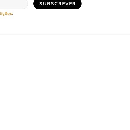
dições
.