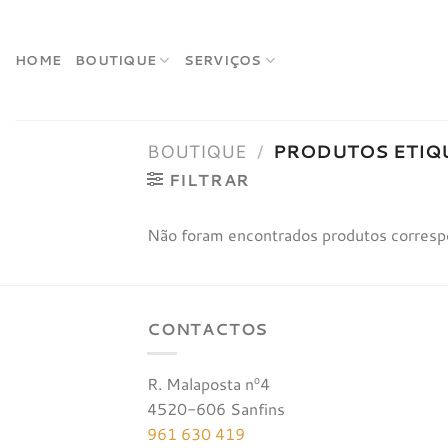
Skip
to
content
HOME
BOUTIQUE
SERVIÇOS
BOUTIQUE
/
PRODUTOS ETIQU
FILTRAR
Não foram encontrados produtos corresp
CONTACTOS
R. Malaposta nº4
4520-606 Sanfins
961 630 419