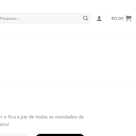
squisar
€
0,00
r:
 e fica a par de todas as novidades da
leta!