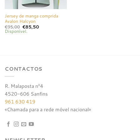
Jersey de manga comprida
Avalon Halcyon
O
O
€
95,00
€
85,50
preço
preço
Disponível.
original
atual
era:
é:
€95,00.
€85,50.
CONTACTOS
R. Malaposta nº4
4520-606 Sanfins
961 630 419
«Chamada para a rede móvel nacional»
NEWSLETTER