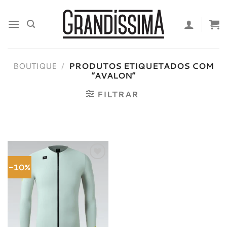
Skip
to
content
BOUTIQUE
/
PRODUTOS ETIQUETADOS COM
“AVALON”
FILTRAR
-10%
Adicionar
à lista de
desejos