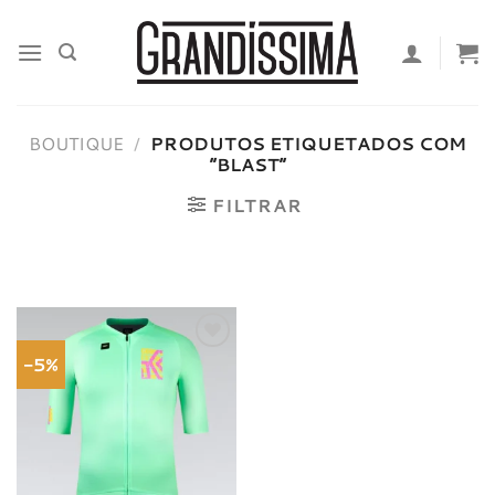
Skip
to
content
BOUTIQUE
/
PRODUTOS ETIQUETADOS COM
“BLAST”
FILTRAR
-5%
Adicionar
à lista de
desejos