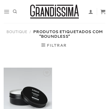
Skip
to
content
BOUTIQUE
/
PRODUTOS ETIQUETADOS COM
“BOUNDLESS”
FILTRAR
Adicionar
à lista de
desejos