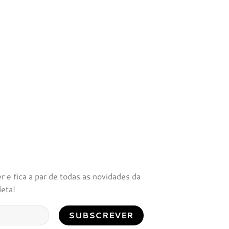
 e fica a par de todas as novidades da
leta!