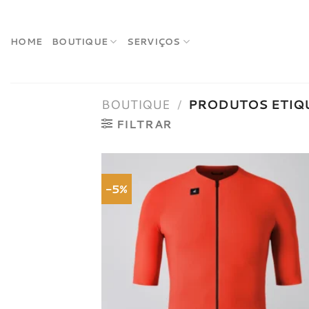
Skip
to
content
HOME
BOUTIQUE
SERVIÇOS
BOUTIQUE
/
PRODUTOS ETIQ
FILTRAR
-5%
Adici
à list
dese