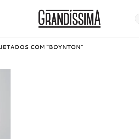
Pe
po
UETADOS COM “BOYNTON”
onar
a de
jos