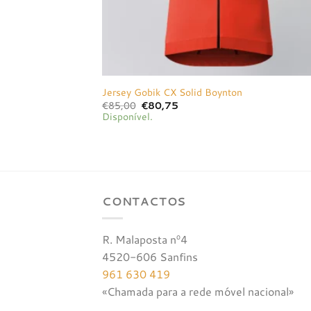
Jersey Gobik CX Solid Boynton
O
O
€
85,00
€
80,75
preço
preço
Disponível.
original
atual
era:
é:
€85,00.
€80,75.
CONTACTOS
R. Malaposta nº4
4520-606 Sanfins
961 630 419
«Chamada para a rede móvel nacional»