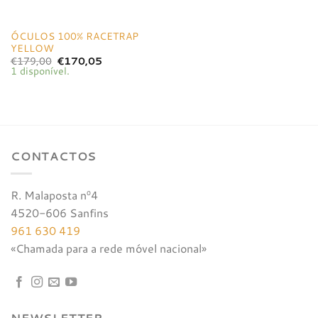
ÓCULOS 100% RACETRAP
YELLOW
O
O
€
179,00
€
170,05
preço
preço
1 disponível.
original
atual
era:
é:
€179,00.
€170,05.
CONTACTOS
R. Malaposta nº4
4520-606 Sanfins
961 630 419
«Chamada para a rede móvel nacional»
NEWSLETTER