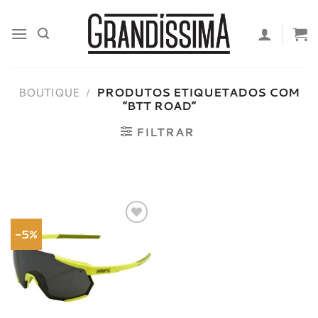
Skip
to
content
BOUTIQUE
/
PRODUTOS ETIQUETADOS COM
“BTT ROAD”
FILTRAR
-5%
Adicionar
à lista de
desejos