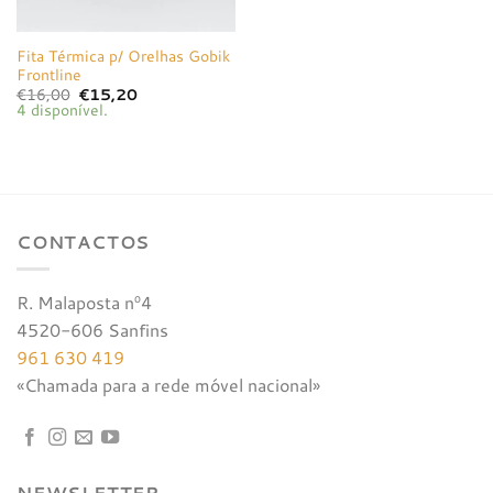
Fita Térmica p/ Orelhas Gobik
Frontline
O
O
€
16,00
€
15,20
preço
preço
4 disponível.
original
atual
era:
é:
€16,00.
€15,20.
CONTACTOS
R. Malaposta nº4
4520-606 Sanfins
961 630 419
«Chamada para a rede móvel nacional»
NEWSLETTER