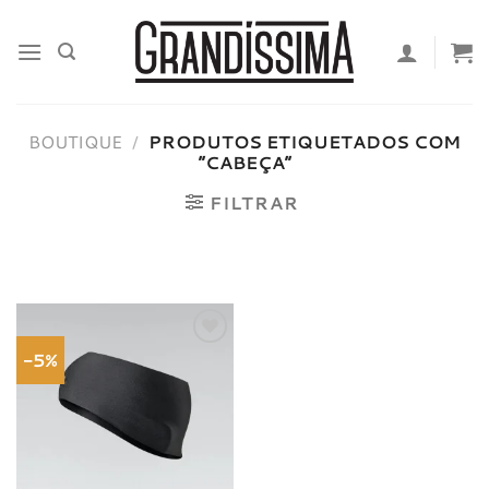
Skip
to
content
BOUTIQUE
/
PRODUTOS ETIQUETADOS COM
“CABEÇA”
FILTRAR
-5%
Adicionar
à lista de
desejos