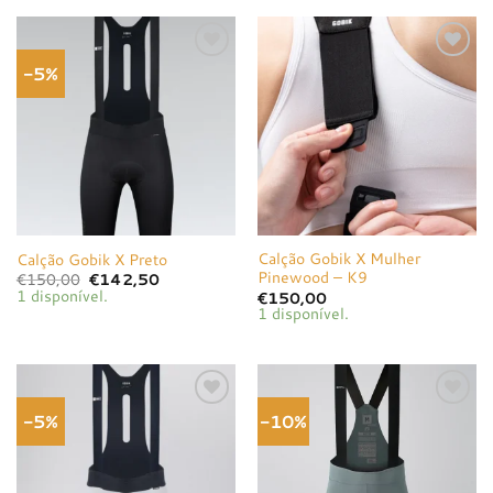
€125,00.
€112,50.
-5%
Adicionar
Adicionar
à lista de
à lista de
desejos
desejos
Calção Gobik X Mulher
Calção Gobik X Preto
Pinewood – K9
O
O
€
150,00
€
142,50
preço
preço
1 disponível.
€
150,00
original
atual
1 disponível.
era:
é:
€150,00.
€142,50.
-5%
-10%
Adicionar
Adicionar
à lista de
à lista de
desejos
desejos