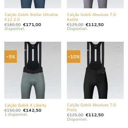
Calção Gobik Stellar Ultralite
Calção Gobik Absolute 7.0
K12 2.0
Kettle
O
O
O
O
€
180,00
€
171,00
€
125,00
€
112,50
preço
preço
preço
preço
Disponível.
Disponível.
original
atual
original
atual
era:
é:
era:
é:
€180,00.
€171,00.
€125,00.
€112,50.
-5%
-10%
Adicionar
Adicionar
à lista de
à lista de
desejos
desejos
Calção Gobik Absolute 7.0
Calção Gobik X Liberty
Preto
O
O
€
150,00
€
142,50
preço
preço
1 disponível.
O
O
€
125,00
€
112,50
original
atual
preço
preço
Disponível.
era:
é:
original
atual
€150,00.
€142,50.
era:
é: