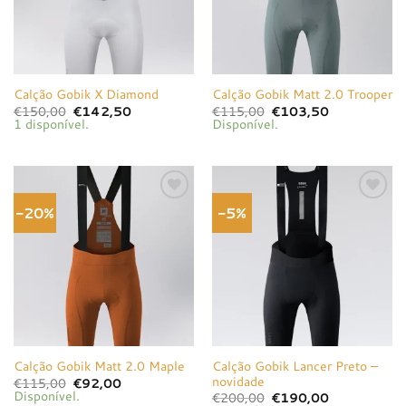
Calção Gobik X Diamond
Calção Gobik Matt 2.0 Trooper
O
O
O
O
€
150,00
€
142,50
€
115,00
€
103,50
preço
preço
preço
preço
1 disponível.
Disponível.
original
atual
original
atual
era:
é:
era:
é:
€150,00.
€142,50.
€115,00.
€103,50.
-20%
-5%
Adicionar
Adicionar
à lista de
à lista de
desejos
desejos
Calção Gobik Lancer Preto –
Calção Gobik Matt 2.0 Maple
novidade
O
O
€
115,00
€
92,00
preço
preço
Disponível.
O
O
€
200,00
€
190,00
original
atual