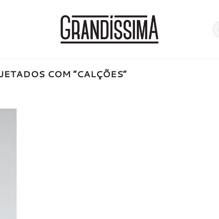
Pe
po
UETADOS COM “CALÇÕES”
onar
a de
jos