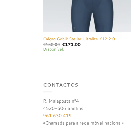
Calção Gobik Stellar Ultralite K12 2.0
O
O
€
180,00
€
171,00
preço
preço
Disponível.
original
atual
era:
é:
€180,00.
€171,00.
CONTACTOS
R. Malaposta nº4
4520-606 Sanfins
961 630 419
«Chamada para a rede móvel nacional»