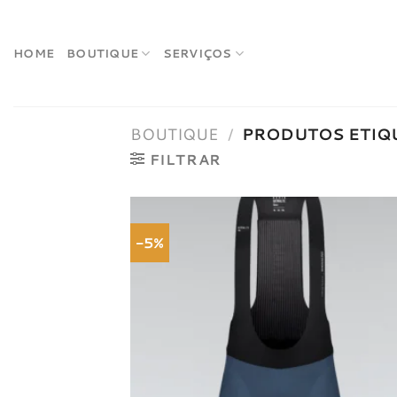
Skip
to
content
HOME
BOUTIQUE
SERVIÇOS
BOUTIQUE
/
PRODUTOS ETIQ
FILTRAR
-5%
Adici
à list
dese