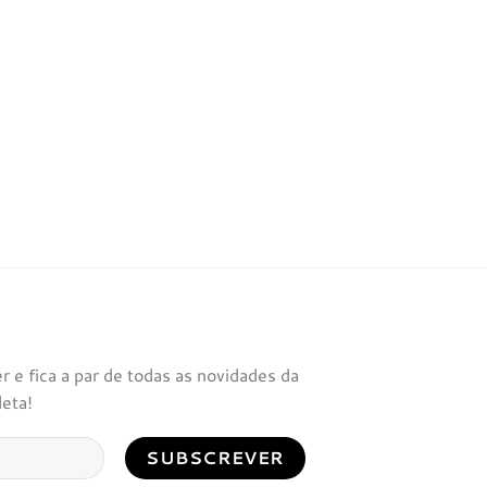
 e fica a par de todas as novidades da
leta!