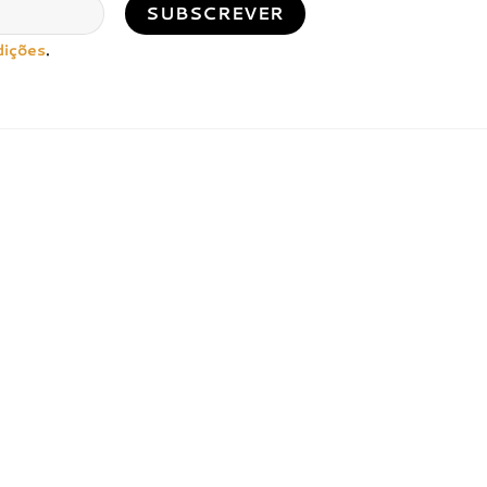
dições
.