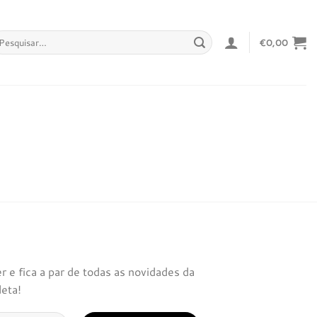
squisar
€
0,00
r:
 e fica a par de todas as novidades da
leta!