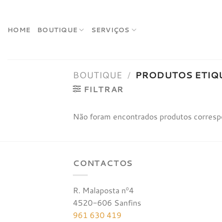
Skip
to
content
HOME
BOUTIQUE
SERVIÇOS
BOUTIQUE
/
PRODUTOS ETIQ
FILTRAR
Não foram encontrados produtos corresp
CONTACTOS
R. Malaposta nº4
4520-606 Sanfins
961 630 419