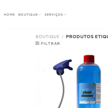
Skip
to
content
HOME
BOUTIQUE
SERVIÇOS
BOUTIQUE
/
PRODUTOS ETIQU
FILTRAR
Adici
à list
dese