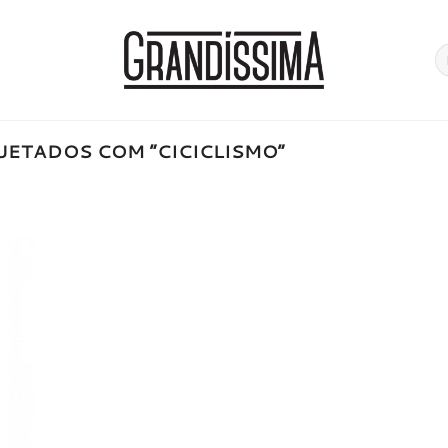
Pe
po
ETADOS COM “CICICLISMO”
onar
a de
jos