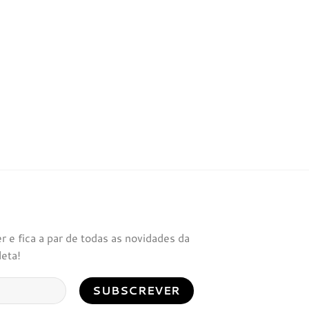
 e fica a par de todas as novidades da
leta!