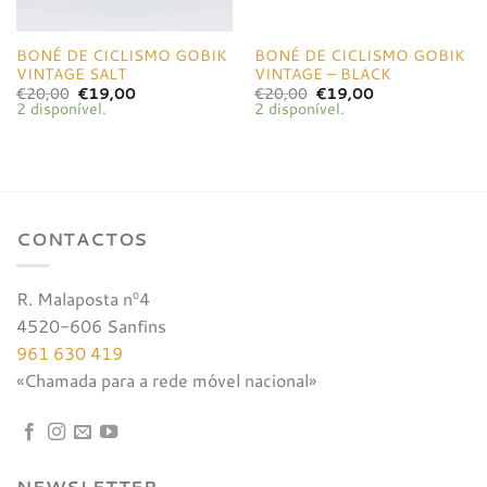
BONÉ DE CICLISMO GOBIK
BONÉ DE CICLISMO GOBIK
VINTAGE SALT
VINTAGE – BLACK
O
O
O
O
€
20,00
€
19,00
€
20,00
€
19,00
preço
preço
preço
preço
2 disponível.
2 disponível.
original
atual
original
atual
era:
é:
era:
é:
€20,00.
€19,00.
€20,00.
€19,00.
CONTACTOS
R. Malaposta nº4
4520-606 Sanfins
961 630 419
«Chamada para a rede móvel nacional»
NEWSLETTER