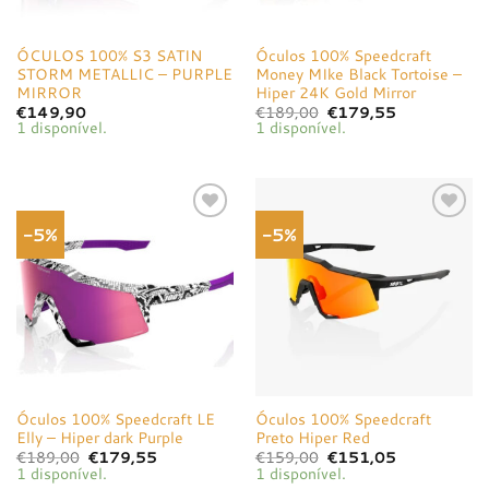
ÓCULOS 100% S3 SATIN
Óculos 100% Speedcraft
STORM METALLIC – PURPLE
Money MIke Black Tortoise –
MIRROR
Hiper 24K Gold Mirror
O
O
€
149,90
€
189,00
€
179,55
preço
preço
1 disponível.
1 disponível.
original
atual
era:
é:
€189,00.
€179,55.
-5%
-5%
Adicionar
Adicionar
à lista de
à lista de
desejos
desejos
Óculos 100% Speedcraft LE
Óculos 100% Speedcraft
Elly – Hiper dark Purple
Preto Hiper Red
O
O
O
O
€
189,00
€
179,55
€
159,00
€
151,05
preço
preço
preço
preço
1 disponível.
1 disponível.
original
atual
original
atual