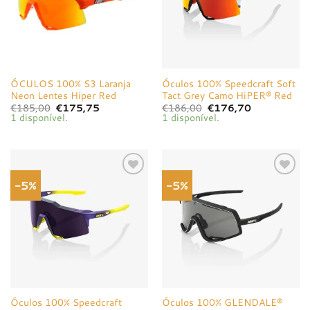
ÓCULOS 100% S3 Laranja
Óculos 100% Speedcraft Soft
Neon Lentes Hiper Red
Tact Grey Camo HiPER® Red
O
O
O
O
€
185,00
€
175,75
€
186,00
€
176,70
preço
preço
preço
preço
1 disponível.
1 disponível.
original
atual
original
atual
era:
é:
era:
é:
€185,00.
€175,75.
€186,00.
€176,70.
-5%
-5%
Adicionar
Adicionar
à lista de
à lista de
desejos
desejos
Óculos 100% Speedcraft
Óculos 100% GLENDALE®