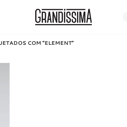
Pe
po
UETADOS COM “ELEMENT”
onar
a de
jos