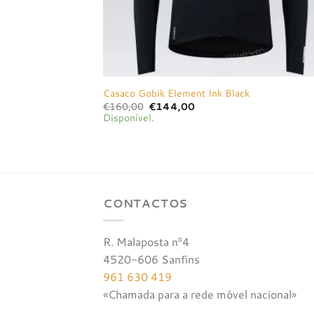
Casaco Gobik Element Ink Black
O
O
€
160,00
€
144,00
preço
preço
Disponível.
original
atual
era:
é:
€160,00.
€144,00.
CONTACTOS
R. Malaposta nº4
4520-606 Sanfins
961 630 419
«Chamada para a rede móvel nacional»