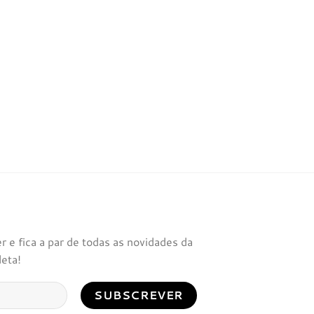
 e fica a par de todas as novidades da
leta!