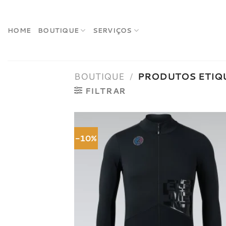
Skip
to
content
HOME
BOUTIQUE
SERVIÇOS
BOUTIQUE
/
PRODUTOS ETIQ
FILTRAR
-10%
Adici
à list
dese