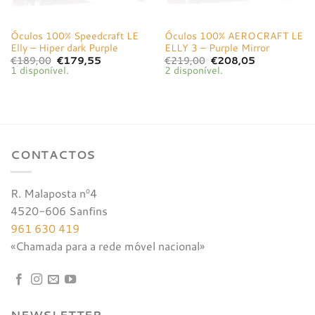
Óculos 100% Speedcraft LE
Óculos 100% AEROCRAFT LE
Elly – Hiper dark Purple
ELLY 3 – Purple Mirror
O
O
O
O
€
189,00
€
179,55
€
219,00
€
208,05
preço
preço
preço
preço
1 disponível.
2 disponível.
original
atual
original
atual
era:
é:
era:
é:
€189,00.
€179,55.
€219,00.
€208,05.
CONTACTOS
R. Malaposta nº4
4520-606 Sanfins
961 630 419
«Chamada para a rede móvel nacional»
NEWSLETTER