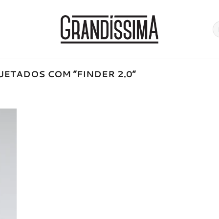
Pe
po
ETADOS COM “FINDER 2.0”
onar
a de
jos