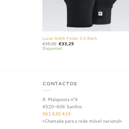
Luvas Gobik Finder 2.0 Black
O
O
€
35,00
€
33,25
preço
preço
Disponível.
original
atual
era:
é:
€35,00.
€33,25.
CONTACTOS
R. Malaposta nº4
4520-606 Sanfins
961 630 419
«Chamada para a rede móvel nacional»