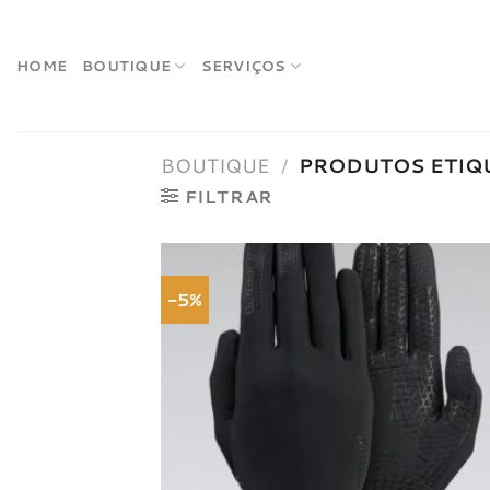
Skip
to
content
HOME
BOUTIQUE
SERVIÇOS
BOUTIQUE
/
PRODUTOS ETIQU
FILTRAR
-5%
Adici
à list
dese