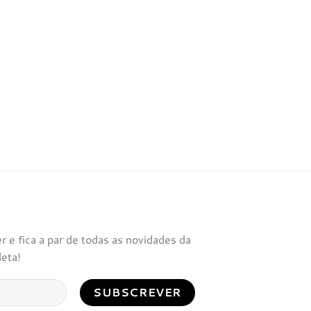
 e fica a par de todas as novidades da
leta!