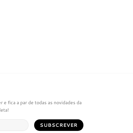
 e fica a par de todas as novidades da
leta!