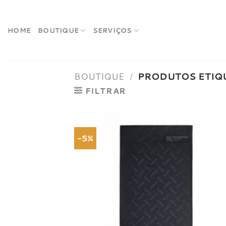
Skip
to
content
HOME
BOUTIQUE
SERVIÇOS
BOUTIQUE
/
PRODUTOS ETIQ
FILTRAR
-5%
Adici
à list
dese