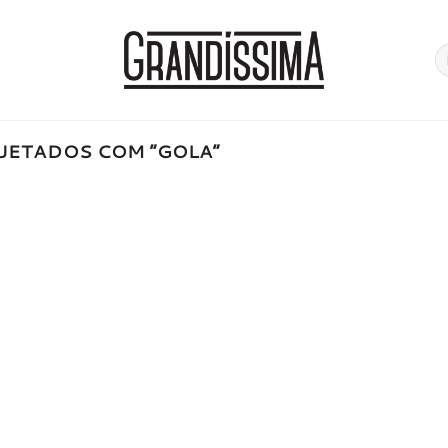
Pe
po
UETADOS COM “GOLA”
onar
a de
jos