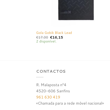
Gola Gobik Black Lead
O
O
€
17,00
€
16,15
preço
preço
2 disponível.
original
atual
era:
é:
€17,00.
€16,15.
CONTACTOS
R. Malaposta nº4
4520-606 Sanfins
961 630 419
«Chamada para a rede móvel nacional»