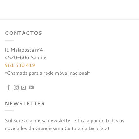
era:
é:
€204,00.
€193,80.
CONTACTOS
R. Malaposta nº4
4520-606 Sanfins
961 630 419
«Chamada para a rede móvel nacional»
NEWSLETTER
Subscreve a nossa newsletter e fica a par de todas as
novidades da Grandíssima Cultura da Bicicleta!