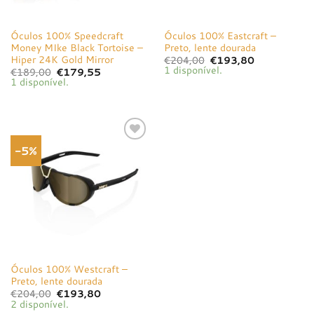
Óculos 100% Speedcraft
Óculos 100% Eastcraft –
Money MIke Black Tortoise –
Preto, lente dourada
Hiper 24K Gold Mirror
O
O
€
204,00
€
193,80
preço
preço
1 disponível.
O
O
€
189,00
€
179,55
original
atual
preço
preço
1 disponível.
era:
é:
original
atual
€204,00.
€193,80.
era:
é:
€189,00.
€179,55.
-5%
Adicionar
à lista de
desejos
Óculos 100% Westcraft –
Preto, lente dourada
O
O
€
204,00
€
193,80
preço
preço
2 disponível.
original
atual