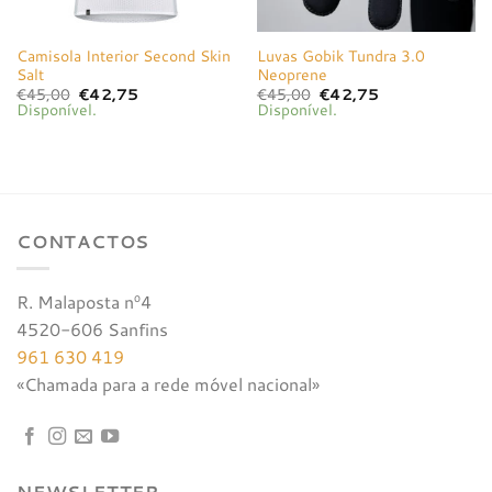
Camisola Interior Second Skin
Luvas Gobik Tundra 3.0
Salt
Neoprene
O
O
O
O
€
45,00
€
42,75
€
45,00
€
42,75
preço
preço
preço
preço
Disponível.
Disponível.
original
atual
original
atual
era:
é:
era:
é:
€45,00.
€42,75.
€45,00.
€42,75.
CONTACTOS
R. Malaposta nº4
4520-606 Sanfins
961 630 419
«Chamada para a rede móvel nacional»
NEWSLETTER