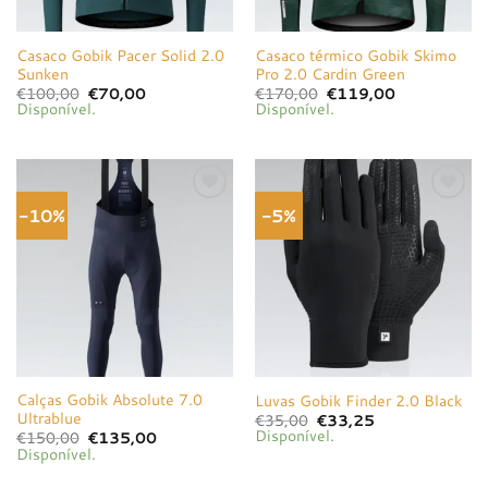
Casaco Gobik Pacer Solid 2.0
Casaco térmico Gobik Skimo
Sunken
Pro 2.0 Cardin Green
O
O
O
O
€
100,00
€
70,00
€
170,00
€
119,00
preço
preço
preço
preço
Disponível.
Disponível.
original
atual
original
atual
era:
é:
era:
é:
€100,00.
€70,00.
€170,00.
€119,00.
-10%
-5%
Adicionar
Adicionar
à lista de
à lista de
desejos
desejos
Calças Gobik Absolute 7.0
Luvas Gobik Finder 2.0 Black
Ultrablue
O
O
€
35,00
€
33,25
preço
preço
Disponível.
O
O
€
150,00
€
135,00
original
atual
preço
preço
Disponível.
era:
é:
original
atual
€35,00.
€33,25.
era:
é: