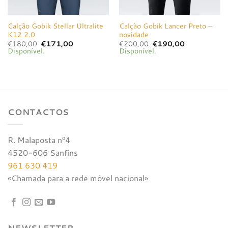
Calção Gobik Stellar Ultralite
Calção Gobik Lancer Preto –
K12 2.0
novidade
O
O
O
O
€
180,00
€
171,00
€
200,00
€
190,00
preço
preço
preço
preço
Disponível.
Disponível.
original
atual
original
atual
era:
é:
era:
é:
€180,00.
€171,00.
€200,00.
€190,00.
CONTACTOS
R. Malaposta nº4
4520-606 Sanfins
961 630 419
«Chamada para a rede móvel nacional»
NEWSLETTER