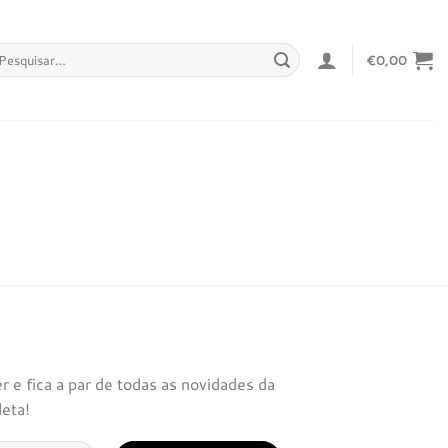
squisar
€
0,00
r:
 e fica a par de todas as novidades da
leta!