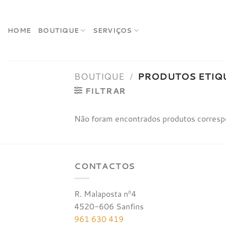
Skip
to
content
HOME
BOUTIQUE
SERVIÇOS
BOUTIQUE
/
PRODUTOS ETIQ
FILTRAR
Não foram encontrados produtos corresp
CONTACTOS
R. Malaposta nº4
4520-606 Sanfins
961 630 419