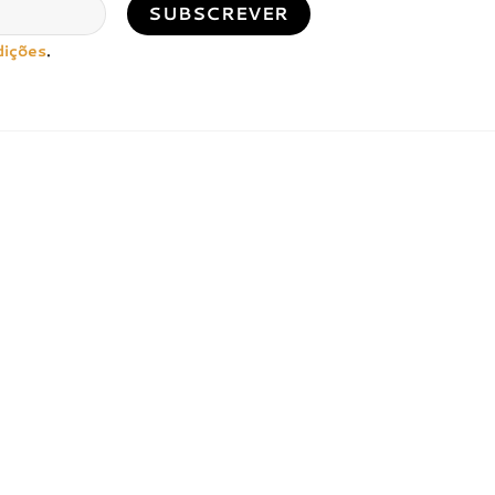
dições
.