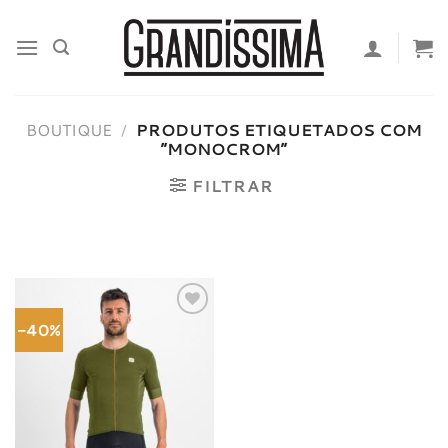
Skip
to
content
BOUTIQUE
/
PRODUTOS ETIQUETADOS COM
“MONOCROM”
FILTRAR
-40%
Adicionar
à lista de
desejos