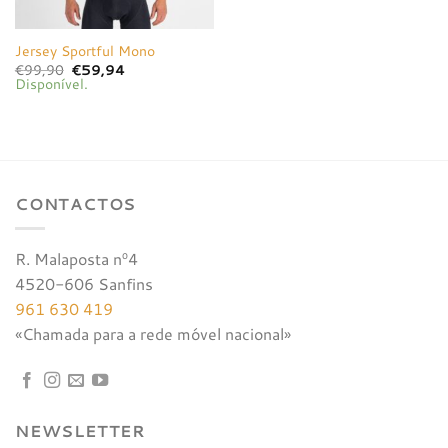
Jersey Sportful Mono
O
O
€
99,90
€
59,94
preço
preço
Disponível.
original
atual
era:
é:
€99,90.
€59,94.
CONTACTOS
R. Malaposta nº4
4520-606 Sanfins
961 630 419
«Chamada para a rede móvel nacional»
NEWSLETTER