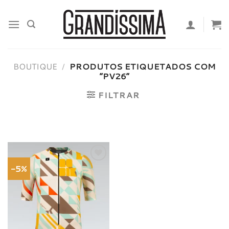
Skip
to
content
BOUTIQUE
/
PRODUTOS ETIQUETADOS COM
“PV26”
FILTRAR
-5%
Adicionar
à lista de
desejos