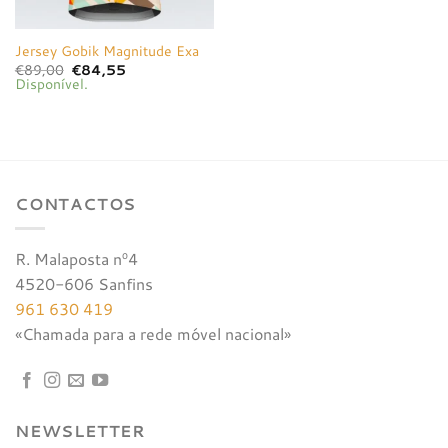
Jersey Gobik Magnitude Exa
O
O
€
89,00
€
84,55
preço
preço
Disponível.
original
atual
era:
é:
€89,00.
€84,55.
CONTACTOS
R. Malaposta nº4
4520-606 Sanfins
961 630 419
«Chamada para a rede móvel nacional»
NEWSLETTER