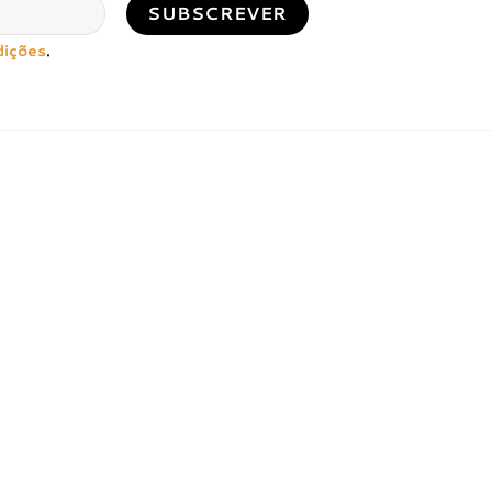
dições
.