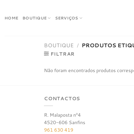
Skip
to
content
HOME
BOUTIQUE
SERVIÇOS
BOUTIQUE
/
PRODUTOS ETIQU
FILTRAR
Não foram encontrados produtos corresp
CONTACTOS
R. Malaposta nº4
4520-606 Sanfins
961 630 419