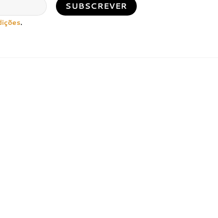
dições
.