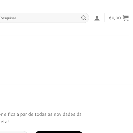
squisar
€
0,00
r:
 e fica a par de todas as novidades da
leta!