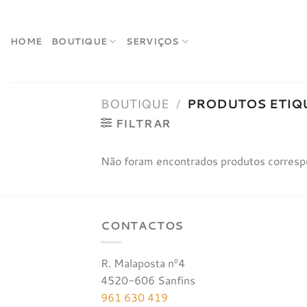
Skip
to
content
HOME
BOUTIQUE
SERVIÇOS
BOUTIQUE
/
PRODUTOS ETIQU
FILTRAR
Não foram encontrados produtos corresp
CONTACTOS
R. Malaposta nº4
4520-606 Sanfins
961 630 419