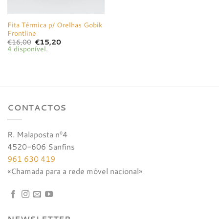
Fita Térmica p/ Orelhas Gobik
Frontline
O
O
€
16,00
€
15,20
preço
preço
4 disponível.
original
atual
era:
é:
€16,00.
€15,20.
CONTACTOS
R. Malaposta nº4
4520-606 Sanfins
961 630 419
«Chamada para a rede móvel nacional»
NEWSLETTER