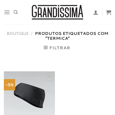
Skip
to
content
BOUTIQUE
/
PRODUTOS ETIQUETADOS COM
“TERMICA”
FILTRAR
-5%
Adicionar
à lista de
desejos