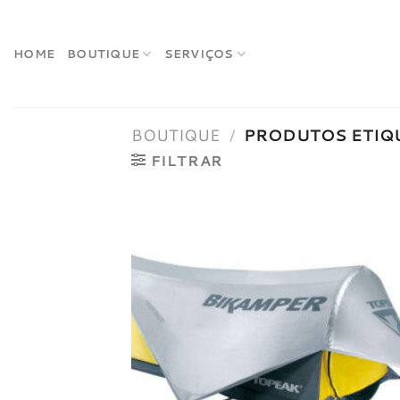
Skip
to
content
HOME
BOUTIQUE
SERVIÇOS
BOUTIQUE
/
PRODUTOS ETIQ
FILTRAR
Adici
à list
dese