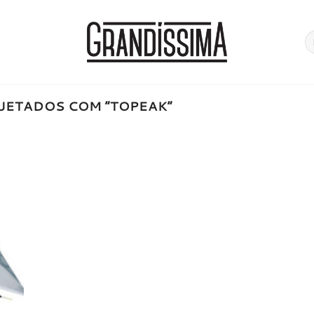
Pe
po
UETADOS COM “TOPEAK”
onar
a de
jos