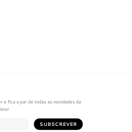
 e fica a par de todas as novidades da
leta!