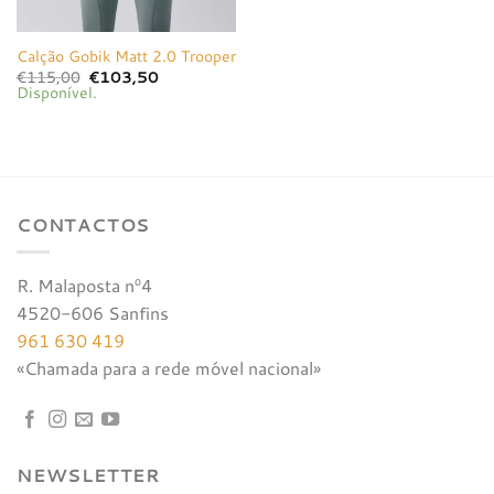
Calção Gobik Matt 2.0 Trooper
O
O
€
115,00
€
103,50
preço
preço
Disponível.
original
atual
era:
é:
€115,00.
€103,50.
CONTACTOS
R. Malaposta nº4
4520-606 Sanfins
961 630 419
«Chamada para a rede móvel nacional»
NEWSLETTER