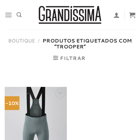
Skip
to
content
BOUTIQUE
/
PRODUTOS ETIQUETADOS COM
“TROOPER”
FILTRAR
-10%
Adicionar
à lista de
desejos