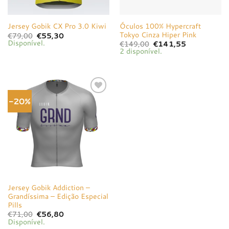
Óculos 100% Hypercraft
Jersey Gobik CX Pro 3.0 Kiwi
Tokyo Cinza Hiper Pink
O
O
€
79,00
€
55,30
preço
preço
Disponível.
O
O
€
149,00
€
141,55
original
atual
preço
preço
2 disponível.
era:
é:
original
atual
€79,00.
€55,30.
era:
é:
€149,00.
€141,55.
-20%
Adicionar
à lista de
desejos
Jersey Gobik Addiction –
Grandíssima – Edição Especial
Pills
O
O
€
71,00
€
56,80
preço
preço
Disponível.
original
atual