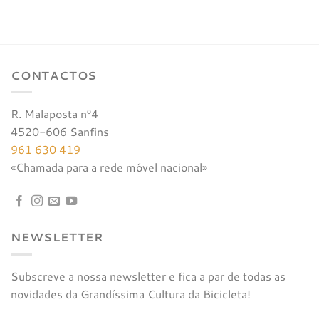
era:
é:
€71,00.
€56,80.
CONTACTOS
R. Malaposta nº4
4520-606 Sanfins
961 630 419
«Chamada para a rede móvel nacional»
NEWSLETTER
Subscreve a nossa newsletter e fica a par de todas as
novidades da Grandíssima Cultura da Bicicleta!