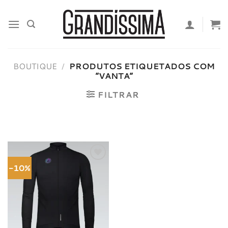
Skip
to
content
BOUTIQUE
/
PRODUTOS ETIQUETADOS COM
“VANTA”
FILTRAR
-10%
Adicionar
à lista de
desejos