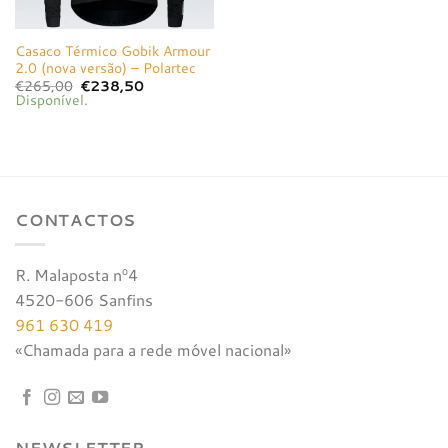
Casaco Térmico Gobik Armour
2.0 (nova versão) – Polartec
O
O
€
265,00
€
238,50
preço
preço
Disponível.
original
atual
era:
é:
€265,00.
€238,50.
CONTACTOS
R. Malaposta nº4
4520-606 Sanfins
961 630 419
«Chamada para a rede móvel nacional»
NEWSLETTER