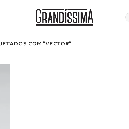
Pe
po
UETADOS COM “VECTOR”
onar
a de
jos