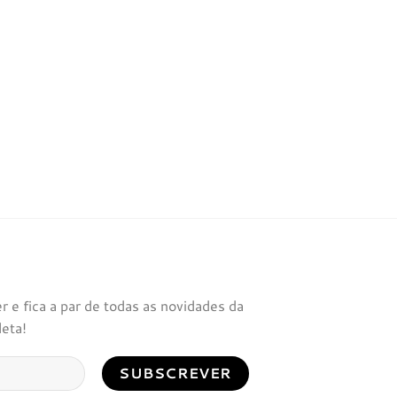
 e fica a par de todas as novidades da
leta!