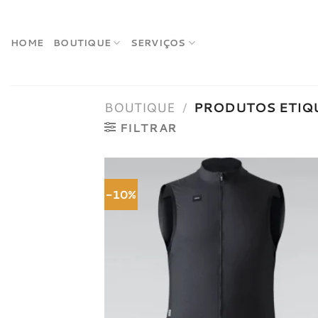
Skip
to
content
HOME
BOUTIQUE
SERVIÇOS
BOUTIQUE
/
PRODUTOS ETIQ
FILTRAR
-10%
Adici
à list
dese