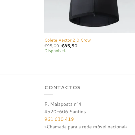
Colete Vector 2.0 Crow
O
O
€
95,00
€
85,50
preço
preço
Disponível.
original
atual
era:
é:
€95,00.
€85,50.
CONTACTOS
R. Malaposta nº4
4520-606 Sanfins
961 630 419
«Chamada para a rede móvel nacional»