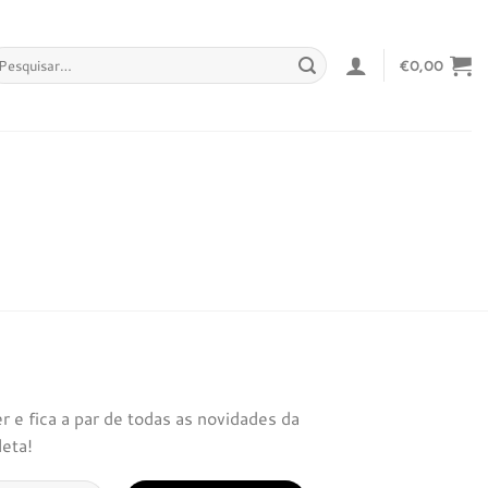
squisar
€
0,00
r:
 e fica a par de todas as novidades da
leta!