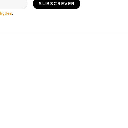
dições
.