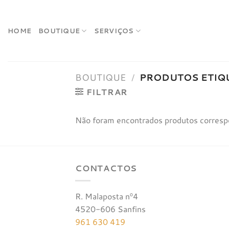
Skip
to
content
HOME
BOUTIQUE
SERVIÇOS
BOUTIQUE
/
PRODUTOS ETIQU
FILTRAR
Não foram encontrados produtos corresp
CONTACTOS
R. Malaposta nº4
4520-606 Sanfins
961 630 419