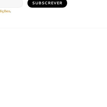
dições
.