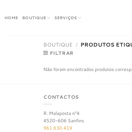
Skip
to
content
HOME
BOUTIQUE
SERVIÇOS
BOUTIQUE
/
PRODUTOS ETIQ
FILTRAR
Não foram encontrados produtos corresp
CONTACTOS
R. Malaposta nº4
4520-606 Sanfins
961 630 419