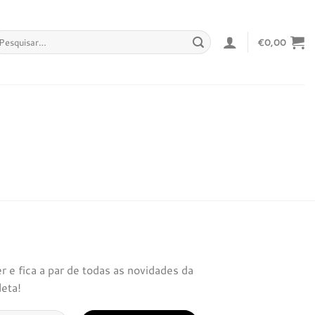
squisar
€
0,00
r:
 e fica a par de todas as novidades da
leta!