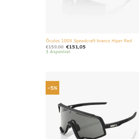
Óculos 100% Speedcraft branco Hiper Red
O
O
€
159,00
€
151,05
preço
preço
3 disponível.
original
atual
era:
é:
€159,00.
€151,05.
-5%
Adici
à list
dese