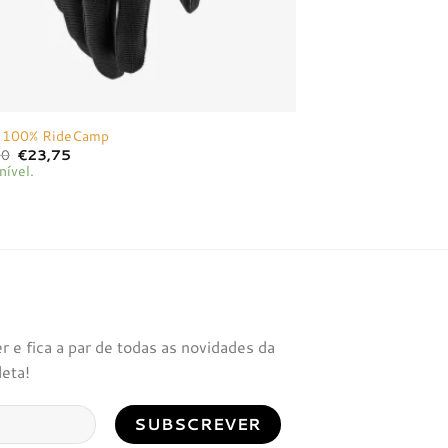
 100% RideCamp
O
O
00
€
23,75
preço
preço
nível.
original
atual
era:
é:
€25,00.
€23,75.
 e fica a par de todas as novidades da
leta!