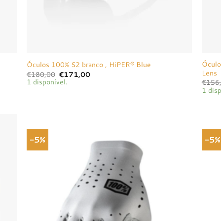
Óculo
Óculos 100% S2 branco , HiPER® Blue
Lens
O
O
€
180,00
€
171,00
preço
preço
1 disponível.
€
156
original
atual
1 disp
era:
é:
€180,00.
€171,00.
-5%
-5%
onar
Adicionar
a de
à lista de
jos
desejos