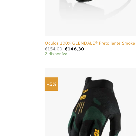
Óculos 100% GLENDALE® Preto lente Smoke
O
O
€
154,00
€
146,30
preço
preço
2 disponível.
original
atual
era:
é:
€154,00.
€146,30.
-5%
Adici
à list
dese