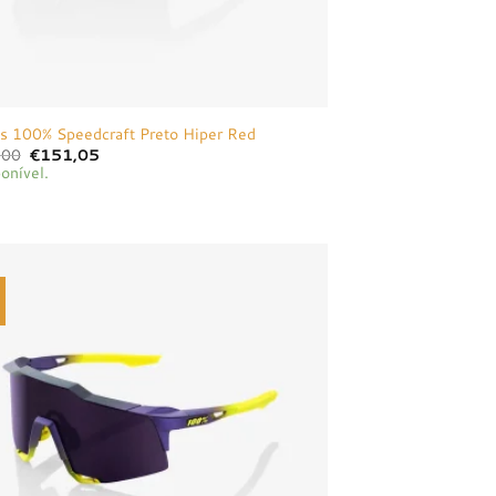
s 100% Speedcraft Preto Hiper Red
O
O
,00
€
151,05
preço
preço
onível.
original
atual
era:
é:
€159,00.
€151,05.
Adicionar
à lista de
desejos