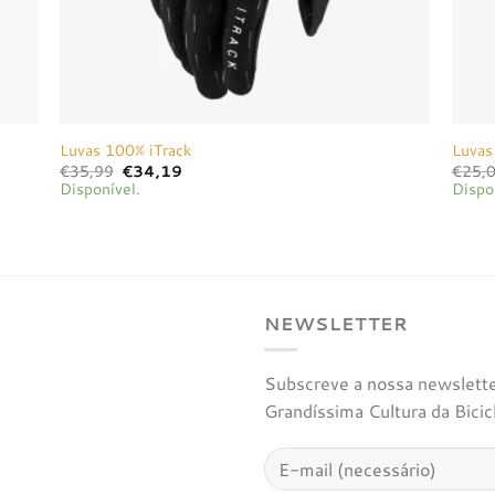
Luvas 100% iTrack
Luvas
O
O
€
35,99
€
34,19
€
25,
preço
preço
Disponível.
Dispo
original
atual
era:
é:
€35,99.
€34,19.
NEWSLETTER
Subscreve a nossa newsletter
Grandíssima Cultura da Bicic