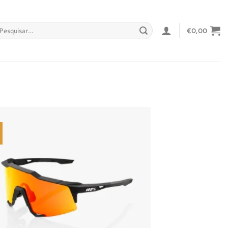
squisar
€
0,00
r:
Adicionar
à lista de
desejos