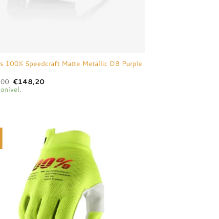
s 100% Speedcraft Matte Metallic DB Purple
O
O
,00
€
148,20
preço
preço
onível.
original
atual
era:
é:
€156,00.
€148,20.
Adicionar
à lista de
desejos