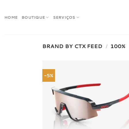
Skip
to
content
HOME
BOUTIQUE
SERVIÇOS
BRAND BY CTX FEED
/
100%
-5%
Adici
à list
dese