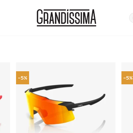
Pe
po
-5%
-5%
onar
Adicionar
a de
à lista de
jos
desejos