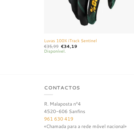
Luvas 100% iTrack Sentinel
O
O
€
35,99
€
34,19
preço
preço
Disponível.
original
atual
era:
é:
€35,99.
€34,19.
CONTACTOS
R. Malaposta nº4
4520-606 Sanfins
961 630 419
«Chamada para a rede móvel nacional»