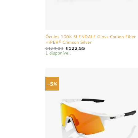
Óculos 100% SLENDALE Gloss Carbon Fiber
HiPER® Crimson Silver
O
O
€
129,00
€
122,55
preço
preço
1 disponível.
original
atual
era:
é:
€129,00.
€122,55.
-5%
Adici
à list
dese