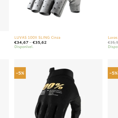
LUVAS 100% SLING Cinza
Luvas
Price
€
34,67
–
€
35,62
€
35,
range:
Disponível.
Dispo
€34,67
through
€35,62
-5%
-5%
onar
Adicionar
a de
à lista de
jos
desejos