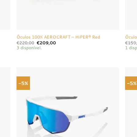
Óculos 100% AEROCRAFT – HiPER® Red
Óculo
O
O
€
220,00
€
209,00
€
159
preço
preço
3 disponível.
1 disp
original
atual
era:
é:
€220,00.
€209,00.
-5%
-5%
onar
Adicionar
a de
à lista de
jos
desejos