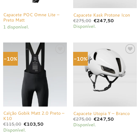
Capacete POC Omne Lite –
Capacete Kask Protone Icon
Preto Matt
O
O
€
275,00
€
247,50
preço
preço
Disponível.
1 disponível.
original
atual
era:
é:
€275,00.
€247,50.
-10%
-10%
Adicionar
Adicionar
à lista de
à lista de
desejos
desejos
Calção Gobik Matt 2.0 Preto –
Capacete Utopia Y – Branco
K10
O
O
€
275,00
€
247,50
preço
preço
O
O
€
115,00
€
103,50
Disponível.
original
atual
preço
preço
Disponível.
era:
é:
original
atual
€275,00.
€247,50.
era:
é:
€115,00.
€103,50.