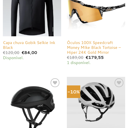
desejos
desejos
Capa chuva Gobik Selkie Ink
Óculos 100% Speedcraft
Black
Money MIke Black Tortoise –
Hiper 24K Gold Mirror
O
O
€
120,00
€
84,00
preço
preço
O
O
€
189,00
€
179,55
Disponível.
original
atual
preço
preço
1 disponível.
era:
é:
original
atual
€120,00.
€84,00.
era:
é:
€189,00.
€179,55.
-10%
Adicionar
Adicionar
à lista de
à lista de
desejos
desejos