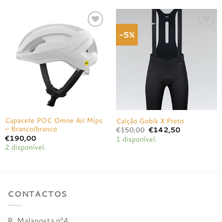
-5%
Adicionar
Adicionar
à lista de
à lista de
desejos
desejos
Capacete POC Omne Air Mips
Calção Gobik X Preto
– Branco/branco
O
O
€
150,00
€
142,50
preço
preço
€
190,00
1 disponível.
original
atual
2 disponível.
era:
é:
€150,00.
€142,50.
CONTACTOS
R. Malaposta nº4