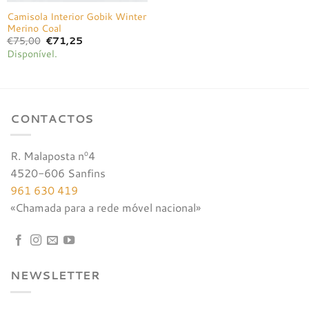
Camisola Interior Gobik Winter
Merino Coal
O
O
€
75,00
€
71,25
preço
preço
Disponível.
original
atual
era:
é:
€75,00.
€71,25.
CONTACTOS
R. Malaposta nº4
4520-606 Sanfins
961 630 419
«Chamada para a rede móvel nacional»
NEWSLETTER