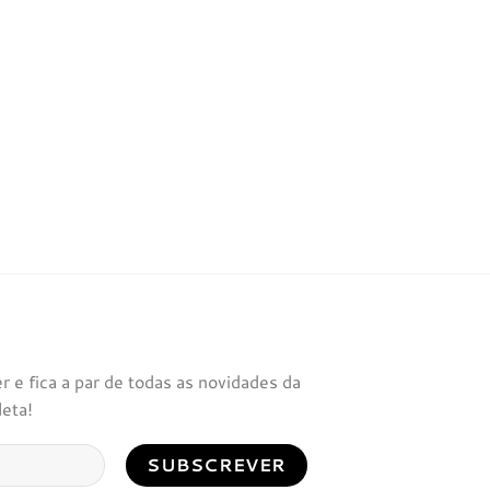
 e fica a par de todas as novidades da
leta!