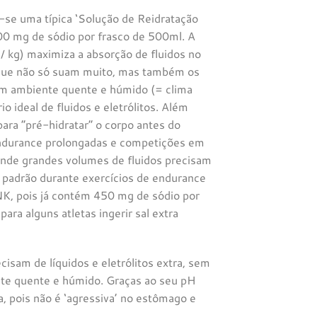
se uma típica ‘Solução de Reidratação
00 mg de sódio por frasco de 500ml. A
/ kg) maximiza a absorção de fluidos no
as que não só suam muito, mas também os
um ambiente quente e húmido (= clima
 ideal de fluidos e eletrólitos. Além
para “pré-hidratar” o corpo antes do
 endurance prolongadas e competições em
 onde grandes volumes de fluidos precisam
so padrão durante exercícios de endurance
 pois já contém 450 mg de sódio por
ra alguns atletas ingerir sal extra
isam de líquidos e eletrólitos extra, sem
nte quente e húmido. Graças ao seu pH
a, pois não é ‘agressiva’ no estômago e