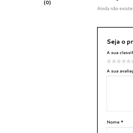
(0)
Ainda não existe
Seja o p
A sua classi
A sua avali
Nome
*