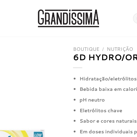
Pe
po
BOUTIQUE
/
NUTRIÇÃO
6D HYDRO/OR
Hidratação/eletrólitos
Bebida baixa em calor
pH neutro
Eletrólitos chave
Sabor e cores naturais
Em doses individuais p
Adicionar