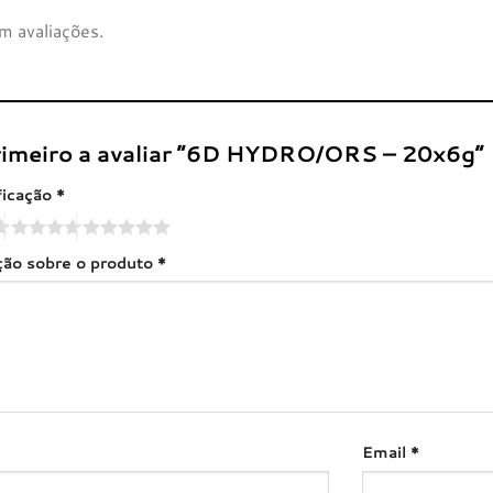
m avaliações.
rimeiro a avaliar “6D HYDRO/ORS – 20x6g”
ficação
*
ação sobre o produto
*
Email
*