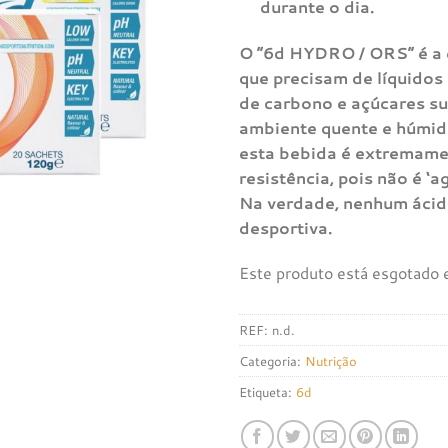
à lista de
durante o dia.
desejos
O “6d HYDRO / ORS” é a e
que precisam de líquidos 
de carbono e açúcares su
ambiente quente e húmido
esta bebida é extremamen
resistência, pois não é ‘
Na verdade, nenhum ácido
desportiva.
Este produto está esgotado e
REF:
n.d.
Categoria:
Nutrição
Etiqueta:
6d