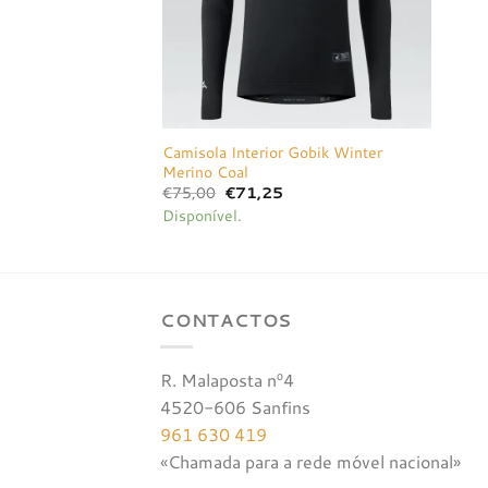
Camisola Interior Gobik Winter
Merino Coal
O
O
€
75,00
€
71,25
preço
preço
Disponível.
original
atual
era:
é:
€75,00.
€71,25.
CONTACTOS
R. Malaposta nº4
4520-606 Sanfins
961 630 419
«Chamada para a rede móvel nacional»