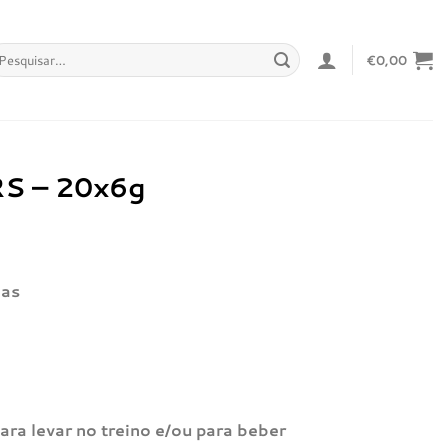
squisar
€
0,00
r:
S – 20x6g
ias
ara levar no treino e/ou para beber