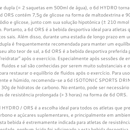
e dupla (= 2 saquetas em 500ml de água), o 6d HYDRO torna-
6d ORS contém 7,5g de glicose na forma de maltodextrina e 9
dio e glicose, junto com sua solução hipotónica (± 210 mmol 
o. Portanto, a 6d ORS é a bebida desportiva ideal para atlet
os sais. Além disso, durante uma estadia de longo prazo em 
e dupla é frequentemente recomendada para manter um equilíbrio
seu alto teor de sal, a 6d ORS é a bebida desportiva preferida 
 “reidratar” após o exercício. Especialmente após sessões de
 fluidos e sal são conhecidas por serem muito substanciais e
ara restaurar o equilíbrio de fluidos após o exercício. Para u
ente e húmido, recomenda-se a 6d ISOTONIC SPORTS DRINK,
30g de hidratos de carbono. No entanto, pode ser necessário pa
os de resistência prolongada (> 3 horas) na forma de 6d ORS.
HYDRO / ORS é a escolha ideal para todos os atletas que prec
carbono e açúcares suplementares, e principalmente em ambie
esta bebida é extremamente indicada para atletas de resistênci
erdade, nenhum ácido foi adicionado a esta bebida desportiva.