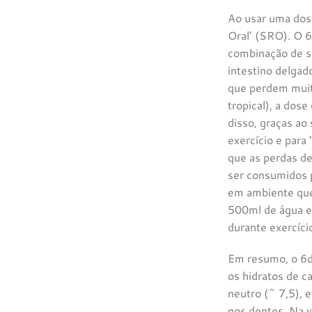
Ao usar uma dos
Oral’ (SRO). O 
combinação de só
intestino delgad
que perdem muit
tropical), a dos
disso, graças ao 
exercício e para
que as perdas de
ser consumidos p
em ambiente qu
500ml de água e 
durante exercíci
Em resumo, o 6d 
os hidratos de 
neutro (~ 7,5), 
nos dentes. Na v