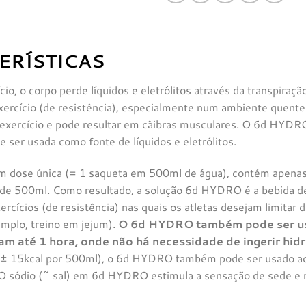
ERÍSTICAS
io, o corpo perde líquidos e eletrólitos através da transpiraçã
xercício (de resistência), especialmente num ambiente quente
xercício e pode resultar em cãibras musculares. O 6d HYDRO 
e ser usada como fonte de líquidos e eletrólitos.
dose única (= 1 saqueta em 500ml de água), contém apenas 
 de 500ml. Como resultado, a solução 6d HYDRO é a bebida de
ercícios (de resistência) nas quais os atletas desejam limitar
mplo, treino em jejum).
O 6d HYDRO também pode ser us
am até 1 hora, onde não há necessidade de ingerir hid
 (± 15kcal por 500ml), o 6d HYDRO também pode ser usado ao 
. O sódio (~ sal) em 6d HYDRO estimula a sensação de sede e 