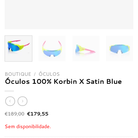
BOUTIQUE
/
ÓCULOS
Óculos 100% Korbin X Satin Blue
O
O
€
189,00
€
179,55
preço
preço
original
atual
Sem disponibilidade.
era:
é:
€189,00.
€179,55.