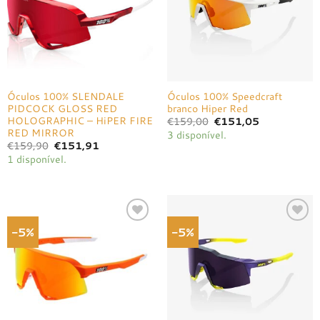
Óculos 100% SLENDALE
Óculos 100% Speedcraft
PIDCOCK GLOSS RED
branco Hiper Red
HOLOGRAPHIC – HiPER FIRE
O
O
€
159,00
€
151,05
preço
preço
RED MIRROR
3 disponível.
original
atual
O
O
€
159,90
€
151,91
era:
é:
preço
preço
€159,00.
€151,05.
1 disponível.
original
atual
era:
é:
€159,90.
€151,91.
-5%
-5%
Adicionar
Adicionar
à lista de
à lista de
desejos
desejos