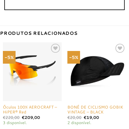
PRODUTOS RELACIONADOS
-5%
-5%
Adicionar
Adicionar
à lista de
à lista de
desejos
desejos
Óculos 100% AEROCRAFT –
BONÉ DE CICLISMO GOBIK
HiPER® Red
VINTAGE – BLACK
O
O
O
O
€
220,00
€
209,00
€
20,00
€
19,00
preço
preço
preço
preço
3 disponível.
2 disponível.
original
atual
original
atual
era:
é:
era:
é: