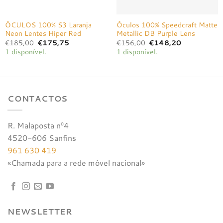
ÓCULOS 100% S3 Laranja
Óculos 100% Speedcraft Matte
Neon Lentes Hiper Red
Metallic DB Purple Lens
O
O
O
O
€
185,00
€
175,75
€
156,00
€
148,20
preço
preço
preço
preço
1 disponível.
1 disponível.
original
atual
original
atual
era:
é:
era:
é:
€185,00.
€175,75.
€156,00.
€148,20.
CONTACTOS
R. Malaposta nº4
4520-606 Sanfins
961 630 419
«Chamada para a rede móvel nacional»
NEWSLETTER