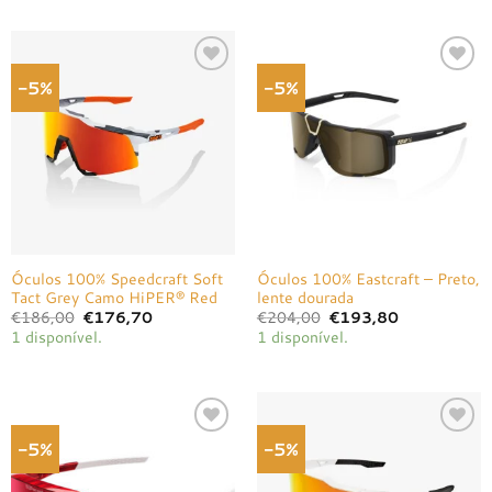
€220,00.
€209,00.
€20,00.
€19,00.
-5%
-5%
Adicionar
Adicionar
à lista de
à lista de
desejos
desejos
Óculos 100% Speedcraft Soft
Óculos 100% Eastcraft – Preto,
Tact Grey Camo HiPER® Red
lente dourada
O
O
O
O
€
186,00
€
176,70
€
204,00
€
193,80
preço
preço
preço
preço
1 disponível.
1 disponível.
original
atual
original
atual
era:
é:
era:
é:
€186,00.
€176,70.
€204,00.
€193,80.
-5%
-5%
Adicionar
Adicionar
à lista de
à lista de
desejos
desejos