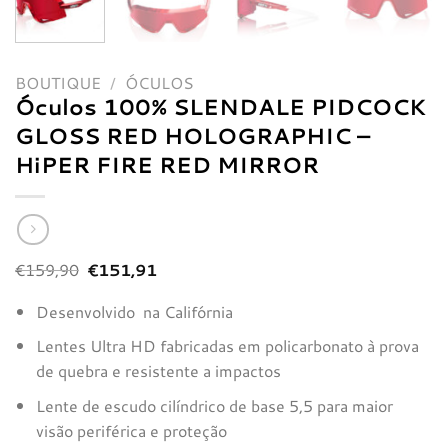
BOUTIQUE
/
ÓCULOS
Óculos 100% SLENDALE PIDCOCK
GLOSS RED HOLOGRAPHIC –
HiPER FIRE RED MIRROR
O
O
€
159,90
€
151,91
preço
preço
original
atual
Desenvolvido na Califórnia
era:
é:
€159,90.
€151,91.
Lentes Ultra HD fabricadas em policarbonato à prova
de quebra e resistente a impactos
Lente de escudo cilíndrico de base 5,5 para maior
visão periférica e proteção