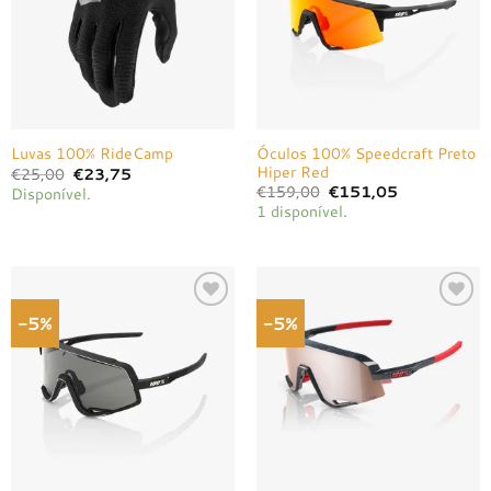
Óculos 100% Speedcraft Preto
Luvas 100% RideCamp
Hiper Red
O
O
€
25,00
€
23,75
preço
preço
O
O
€
159,00
€
151,05
Disponível.
original
atual
preço
preço
1 disponível.
era:
é:
original
atual
€25,00.
€23,75.
era:
é:
€159,00.
€151,05.
-5%
-5%
Adicionar
Adicionar
à lista de
à lista de
desejos
desejos