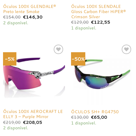
Óculos 100% GLENDALE®
Óculos 100% SLENDALE
Preto lente Smoke
Gloss Carbon Fiber HiPER®
Crimson Silver
O
O
€
154,00
€
146,30
preço
preço
O
O
€
129,00
€
122,55
2 disponível.
original
atual
preço
preço
1 disponível.
era:
é:
original
atual
€154,00.
€146,30.
era:
é:
€129,00.
€122,55.
-5%
-50%
Adicionar
Adicionar
à lista de
à lista de
desejos
desejos
Óculos 100% AEROCRAFT LE
ÓCULOS SH+ RG4750
ELLY 3 – Purple Mirror
O
O
€
130,00
€
65,00
preço
preço
O
O
€
219,00
€
208,05
1 disponível.
original
atual
preço
preço
2 disponível.
era:
é:
original
atual
€130,00.
€65,00.
era:
é: