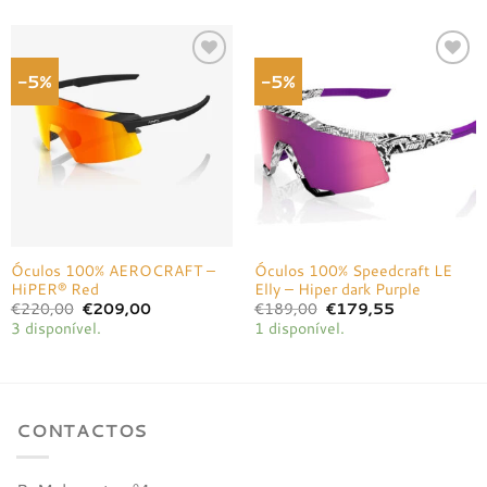
€219,00.
€208,05.
-5%
-5%
Adicionar
Adicionar
à lista de
à lista de
desejos
desejos
Óculos 100% AEROCRAFT –
Óculos 100% Speedcraft LE
HiPER® Red
Elly – Hiper dark Purple
O
O
O
O
€
220,00
€
209,00
€
189,00
€
179,55
preço
preço
preço
preço
3 disponível.
1 disponível.
original
atual
original
atual
era:
é:
era:
é:
€220,00.
€209,00.
€189,00.
€179,55.
CONTACTOS