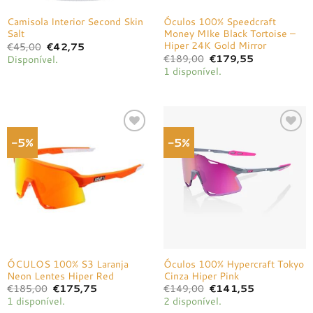
Camisola Interior Second Skin
Óculos 100% Speedcraft
Salt
Money MIke Black Tortoise –
Hiper 24K Gold Mirror
O
O
€
45,00
€
42,75
preço
preço
O
O
€
189,00
€
179,55
Disponível.
original
atual
preço
preço
1 disponível.
era:
é:
original
atual
€45,00.
€42,75.
era:
é:
€189,00.
€179,55.
-5%
-5%
Adicionar
Adicionar
à lista de
à lista de
desejos
desejos
ÓCULOS 100% S3 Laranja
Óculos 100% Hypercraft Tokyo
Neon Lentes Hiper Red
Cinza Hiper Pink
O
O
O
O
€
185,00
€
175,75
€
149,00
€
141,55
preço
preço
preço
preço
1 disponível.
2 disponível.
original
atual
original
atual