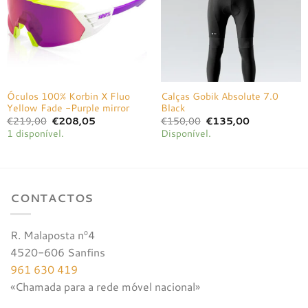
Óculos 100% Korbin X Fluo
Calças Gobik Absolute 7.0
Yellow Fade -Purple mirror
Black
O
O
O
O
€
219,00
€
208,05
€
150,00
€
135,00
preço
preço
preço
preço
1 disponível.
Disponível.
original
atual
original
atual
era:
é:
era:
é:
€219,00.
€208,05.
€150,00.
€135,00.
CONTACTOS
R. Malaposta nº4
4520-606 Sanfins
961 630 419
«Chamada para a rede móvel nacional»