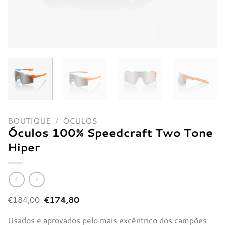
BOUTIQUE
/
ÓCULOS
Óculos 100% Speedcraft Two Tone
Hiper
O
O
€
184,00
€
174,80
preço
preço
original
atual
Usados e aprovados pelo mais excêntrico dos campões
era:
é: