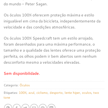
€184,00.
€174,80.
do mundo – Peter Sagan.
Os óculos 100% oferecem proteção máxima e estilo
inigualável em cima da bicicleta, independentemente da
velocidade e das condições atmosféricas.
Os óculos 100% Speedcraft tem um estilo arrojado,
foram desenhados para uma máxima performance, o
tamanho e a qualidade das lentes oferece uma proteção
perfeita, os olhos podem ir bem abertos sem nenhum
desconforto mesmo a velocidades elevadas.
Sem disponibilidade.
Categoria:
Óculos
Etiquetas:
100%
,
azul
,
ciclismo
,
desporto
,
lente hiper
,
oculos
,
two
tone