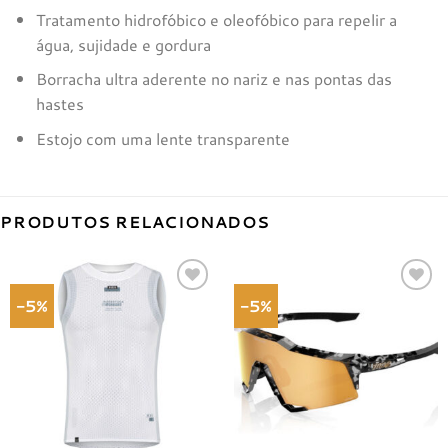
Tratamento hidrofóbico e oleofóbico para repelir a
água, sujidade e gordura
Borracha ultra aderente no nariz e nas pontas das
hastes
Estojo com uma lente transparente
PRODUTOS RELACIONADOS
-5%
-5%
Adicionar
Adicionar
à lista de
à lista de
desejos
desejos