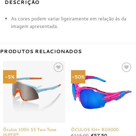
DESCRIÇÃO
As cores podem variar ligeiramente em relação às da
imagem apresentada.
PRODUTOS RELACIONADOS
-5%
-50%
Adicionar
Adicionar
à lista de
à lista de
desejos
desejos
Óculos 100% S3 Two Tone
ÓCULOS SH+ RG5000
HiPER®
O
O
€
115,00
€
57,50