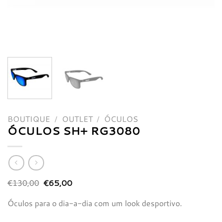
BOUTIQUE
/
OUTLET
/
ÓCULOS
ÓCULOS SH+ RG3080
O
O
€
130,00
€
65,00
preço
preço
original
atual
Óculos para o dia-a-dia com um look desportivo.
era:
é:
€130,00.
€65,00.