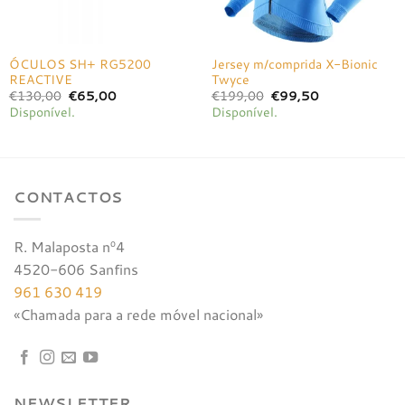
ÓCULOS SH+ RG5200
Jersey m/comprida X-Bionic
REACTIVE
Twyce
O
O
O
O
€
130,00
€
65,00
€
199,00
€
99,50
preço
preço
preço
preço
Disponível.
Disponível.
original
atual
original
atual
era:
é:
era:
é:
€130,00.
€65,00.
€199,00.
€99,50.
CONTACTOS
R. Malaposta nº4
4520-606 Sanfins
961 630 419
«Chamada para a rede móvel nacional»
NEWSLETTER