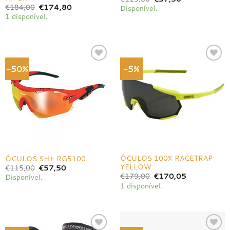
preço
preço
O
O
€
184,00
€
174,80
Disponível.
original
atual
preço
preço
1 disponível.
era:
é:
original
atual
€115,00.
€57,50.
era:
é:
€184,00.
€174,80.
-50%
-5%
Adicionar
Adicionar
à lista de
à lista de
desejos
desejos
ÓCULOS 100% RACETRAP
ÓCULOS SH+ RG5100
YELLOW
O
O
€
115,00
€
57,50
preço
preço
O
O
€
179,00
€
170,05
Disponível.
original
atual
preço
preço
1 disponível.
era:
é:
original
atual
€115,00.
€57,50.
era:
é:
€179,00.
€170,05.