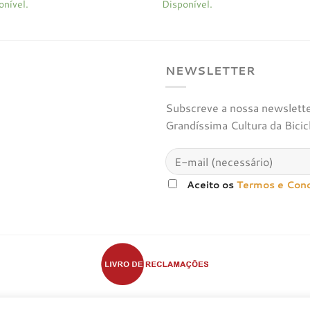
onível.
Disponível.
original
atual
original
atual
era:
é:
era:
é:
€130,00.
€65,00.
€125,00.
€62,50.
NEWSLETTER
Subscreve a nossa newsletter
Grandíssima Cultura da Bicic
Aceito os
Termos e Con