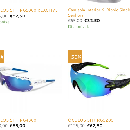
Camisola Interior X-Bionic Singl
LOS SH+ RG5000 REACTIVE
Senhora
O
O
5,00
€
62,50
preço
preço
O
O
€
65,00
€
32,50
onível.
original
atual
preço
preço
Disponível.
era:
é:
original
atual
€125,00.
€62,50.
era:
é:
€65,00.
€32,50.
0%
-50%
Adicionar
Adici
à lista de
à list
desejos
dese
LOS SH+ RG4800
ÓCULOS SH+ RG5200
O
O
O
O
0,00
€
65,00
€
125,00
€
62,50
preço
preço
preço
preço