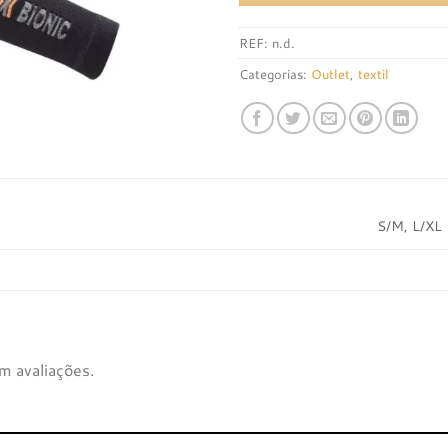
REF:
n.d.
Categorias:
Outlet
,
textil
S/M, L/XL
m avaliações.