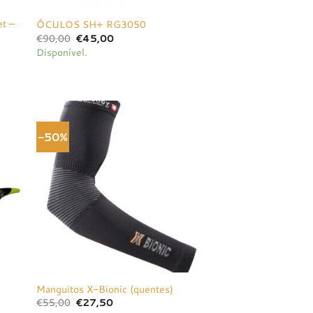
et –
ÓCULOS SH+ RG3050
O
O
€
90,00
€
45,00
preço
preço
Disponível.
original
atual
era:
é:
€90,00.
€45,00.
-50%
onar
Adicionar
a de
à lista de
jos
desejos
Manguitos X-Bionic (quentes)
O
O
€
55,00
€
27,50
preço
preço