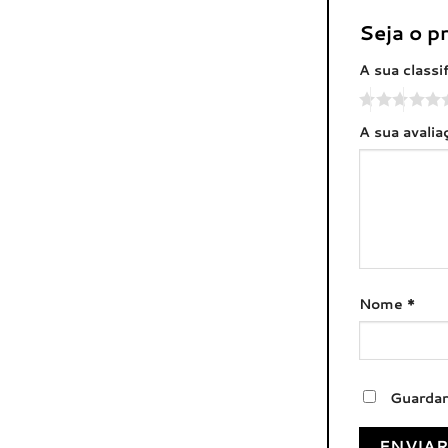
Seja o p
A sua classi
A sua avali
Nome
*
Guardar