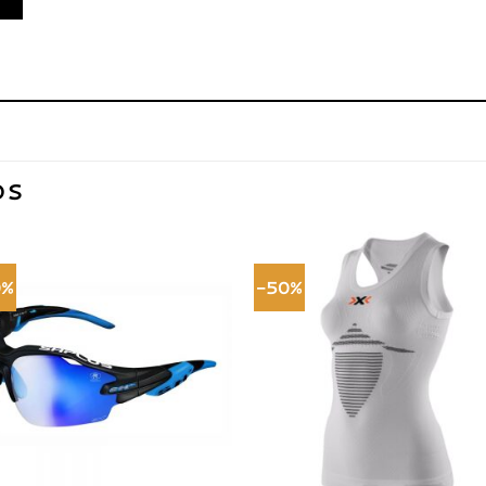
OS
0%
-50%
Adicionar
Adici
à lista de
à list
desejos
dese