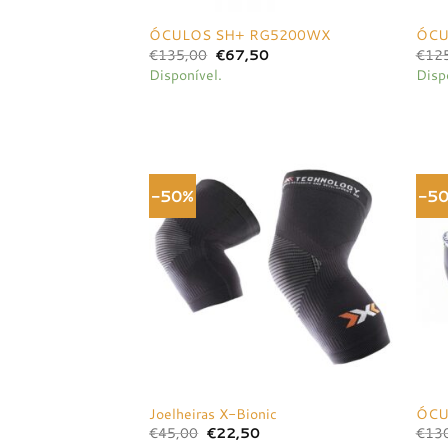
ÓCULOS SH+ RG5200WX
ÓCU
O
O
€
135,00
€
67,50
€
12
preço
preço
Disponível.
Disp
original
atual
era:
é:
€135,00.
€67,50.
-50%
-5
Adicionar
à lista de
desejos
Joelheiras X-Bionic
ÓCU
O
O
€
45,00
€
22,50
€
13
preço
preço