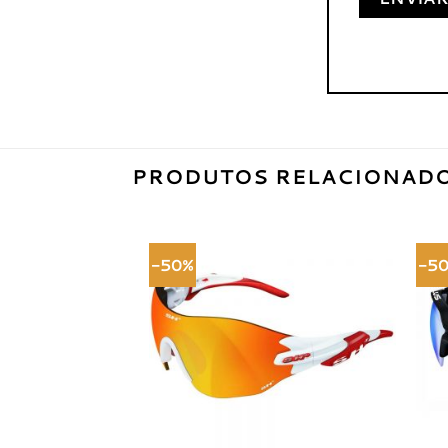
PRODUTOS RELACIONAD
-50%
-5
Adicionar
à lista de
desejos