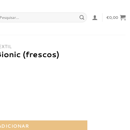
squisar
€
0,00
r:
EXTIL
onic (frescos)
ionic (frescos)
ADICIONAR