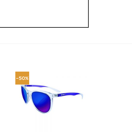
-50%
onar
Adicionar
a de
à lista de
jos
desejos