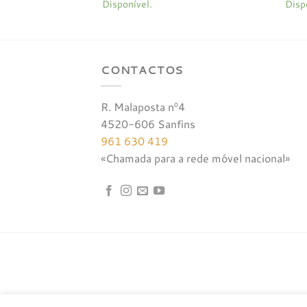
Disponível.
Disp
original
atual
era:
é:
€45,00.
€22,50.
CONTACTOS
R. Malaposta nº4
4520-606 Sanfins
961 630 419
«Chamada para a rede móvel nacional»