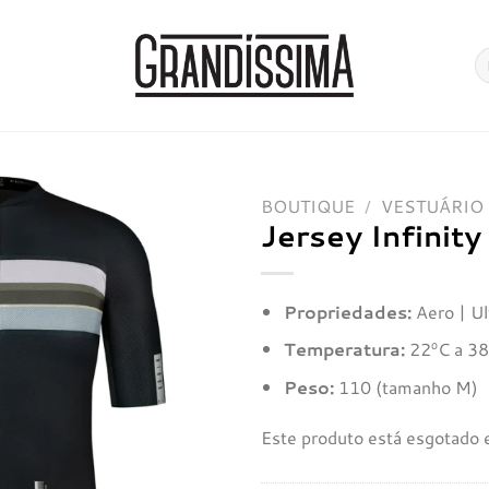
Pe
po
BOUTIQUE
/
VESTUÁRIO
Jersey Infinit
Adicionar
à lista de
desejos
Propriedades:
Aero | Ult
Temperatura:
22ºC a 3
Peso:
110 (tamanho M)
Este produto está esgotado e