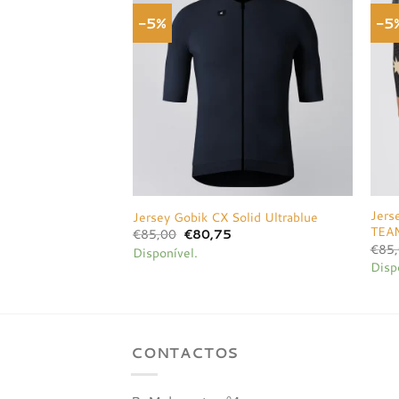
-5%
-5
Adicionar
à lista de
desejos
Jers
Jersey Gobik CX Solid Ultrablue
TEA
O
O
€
85,00
€
80,75
preço
preço
€
85
Disponível.
original
atual
Disp
era:
é:
€85,00.
€80,75.
CONTACTOS