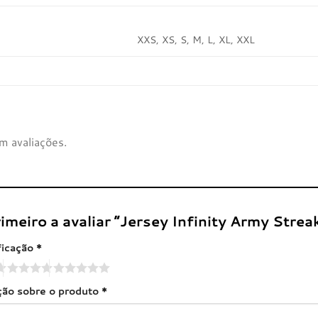
XXS, XS, S, M, L, XL, XXL
m avaliações.
rimeiro a avaliar “Jersey Infinity Army Stre
ficação
*
ação sobre o produto
*