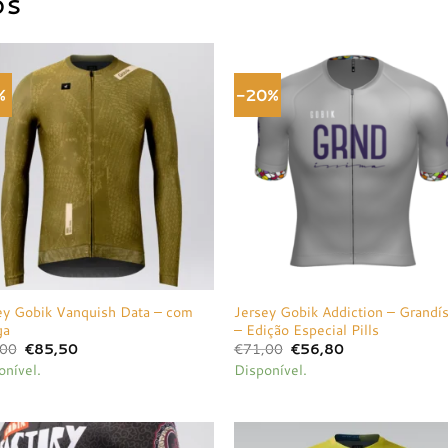
OS
%
-20%
Adicionar
Adici
à lista de
à list
desejos
dese
ey Gobik Vanquish Data – com
Jersey Gobik Addiction – Grandí
ga
– Edição Especial Pills
O
O
O
O
,00
€
85,50
€
71,00
€
56,80
preço
preço
preço
preço
onível.
Disponível.
original
atual
original
atual
era:
é:
era:
é:
€90,00.
€85,50.
€71,00.
€56,80.