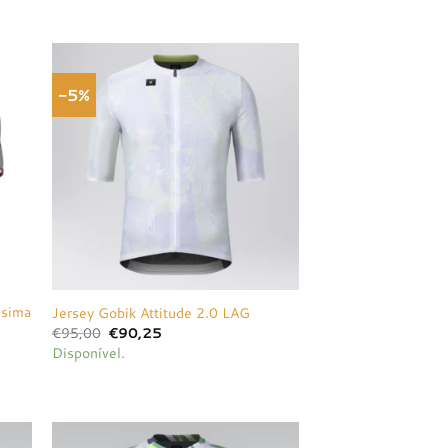
-5%
onar
Adicionar
a de
à lista de
jos
desejos
ssima
Jersey Gobik Attitude 2.0 LAG
O
O
€
95,00
€
90,25
preço
preço
Disponível.
original
atual
era:
é:
€95,00.
€90,25.