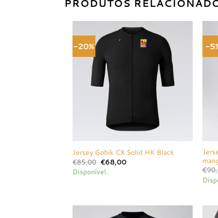
PRODUTOS RELACIONAD
-20%
-5
Adicionar
à lista de
desejos
Jers
Jersey Gobik CX Solid HK Black
man
O
O
€
85,00
€
68,00
preço
preço
€
90
Disponível.
original
atual
Disp
era:
é:
€85,00.
€68,00.