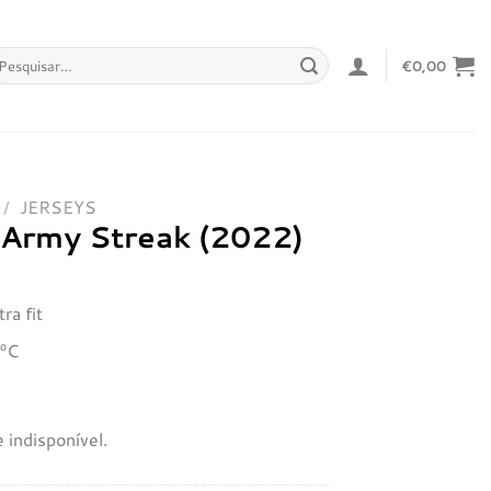
squisar
€
0,00
r:
/
JERSEYS
y Army Streak (2022)
ra fit
8ºC
 indisponível.