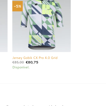
-5%
onar
Adicionar
a de
à lista de
jos
desejos
Jersey Gobik CX Pro 4.0 Grid
O
O
€
85,00
€
80,75
preço
preço
Disponível.
original
atual
era:
é:
€85,00.
€80,75.