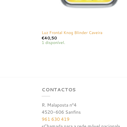
Luz Frontal Knog Blinder Caveira
€
40,50
1 disponível.
CONTACTOS
R. Malaposta nº4
4520-606 Sanfins
961 630 419
«Chamada para a rede móvel nacional»