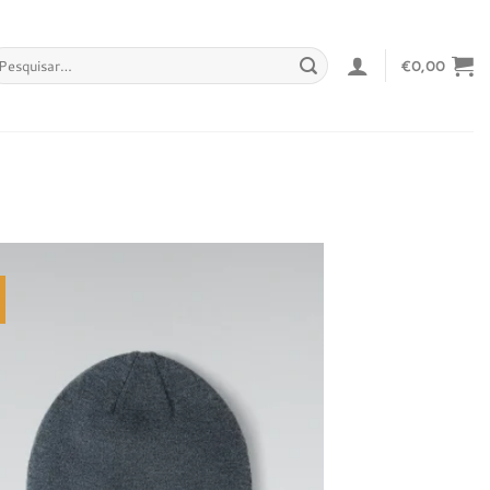
squisar
€
0,00
r:
Adicionar
à lista de
desejos