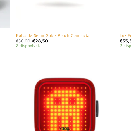
Bolsa de Selim Gobik Pouch Compacta
Luz 
O
O
€
30,00
€
28,50
€
55,
preço
preço
2 disponível.
2 disp
original
atual
era:
é:
€30,00.
€28,50.
onar
Adicionar
a de
à lista de
jos
desejos