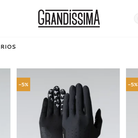
Pe
po
RIOS
-5%
-5%
onar
Adicionar
a de
à lista de
jos
desejos