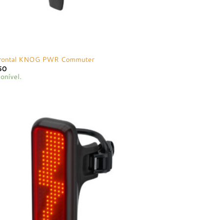
Frontal KNOG PWR Commuter
50
onível.
Adicionar
à lista de
desejos