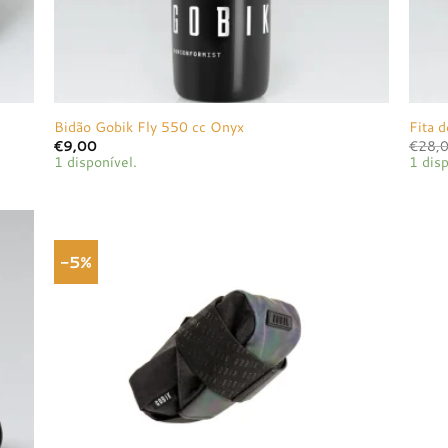
Bidão Gobik Fly 550 cc Onyx
Fita 
€
9,00
€
28,
1 disponível.
1 disp
-5%
onar
Adicionar
a de
à lista de
jos
desejos