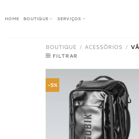
Skip
to
content
HOME
BOUTIQUE
SERVIÇOS
BOUTIQUE
/
ACESSÓRIOS
/
VÁ
FILTRAR
-5%
Adici
à list
dese