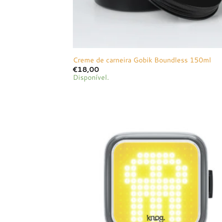
Creme de carneira Gobik Boundless 150ml
€
18,00
Disponível.
Adici
à list
dese