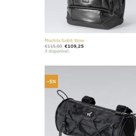
Mochila Gobik Stow
O
O
€
115,00
€
109,25
preço
preço
3 disponível.
original
atual
era:
é:
€115,00.
€109,25.
-5%
Adici
à list
dese