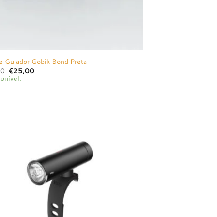
de Guiador Gobik Bond Preta
O
O
00
€
25,00
preço
preço
onível.
original
atual
era:
é:
€28,00.
€25,00.
Adicionar
à lista de
desejos