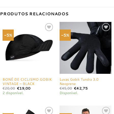
PRODUTOS RELACIONADOS
-5%
-5%
Adicionar
Adicionar
à lista de
à lista de
desejos
desejos
BONÉ DE CICLISMO GOBIK
Luvas Gobik Tundra 3.0
VINTAGE – BLACK
Neoprene
O
O
O
O
€
20,00
€
19,00
€
45,00
€
42,75
preço
preço
preço
preço
2 disponível.
Disponível.
original
atual
original
atual
era:
é:
era:
é:
€20,00.
€19,00.
€45,00.
€42,75.