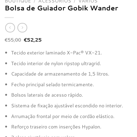
BOUTIQUE
/
ACESSÓRIOS
/
VÁRIOS
Bolsa de Guiador Gobik Wander
O
O
€
55,00
€
52,25
preço
preço
original
atual
Tecido exterior laminado X-Pac® VX-21.
era:
é:
€55,00.
€52,25.
Tecido interior de nylon ripstop ultragrid.
Capacidade de armazenamento de 1,5 litros.
Fecho principal selado termicamente.
Bolsos laterais de acesso rápido.
Sistema de fixação ajustável escondido no interior.
Arrumação frontal por meio de cordão elástico.
Reforço traseiro com inserções Hypalon.