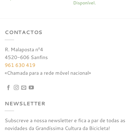
preço
preço
Disponível.
era:
é:
original
atual
€20,00.
€19,00.
era:
é:
€100,00.
€95,00.
CONTACTOS
R. Malaposta nº4
4520-606 Sanfins
961 630 419
«Chamada para a rede móvel nacional»
NEWSLETTER
Subscreve a nossa newsletter e fica a par de todas as
novidades da Grandíssima Cultura da Bicicleta!