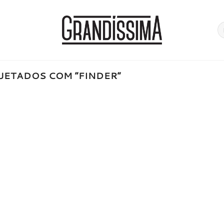
Pe
po
ETADOS COM “FINDER”
onar
a de
jos