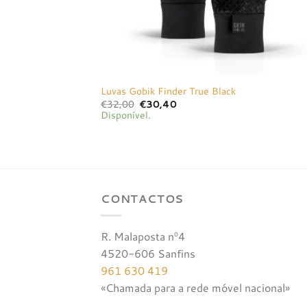
Luvas Gobik Finder True Black
O
O
€
32,00
€
30,40
preço
preço
Disponível.
original
atual
era:
é:
€32,00.
€30,40.
CONTACTOS
R. Malaposta nº4
4520-606 Sanfins
961 630 419
«Chamada para a rede móvel nacional»