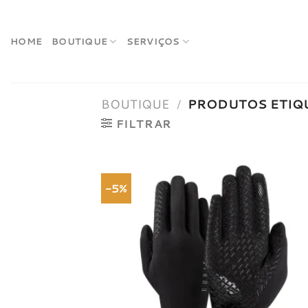
Skip
to
content
HOME
BOUTIQUE
SERVIÇOS
BOUTIQUE
/
PRODUTOS ETIQU
FILTRAR
-5%
Adici
à list
dese