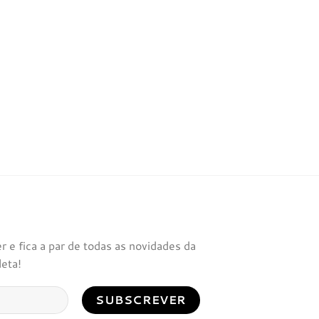
 e fica a par de todas as novidades da
leta!